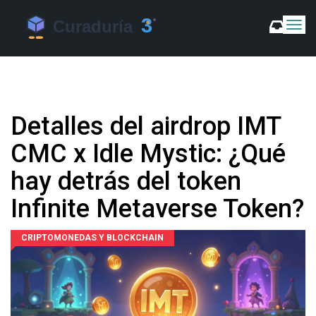
C
a
m
b
i
a
r
Detalles del airdrop IMT
m
o
CMC x Idle Mystic: ¿Qué
d
o
hay detrás del token
d
e
Infinite Metaverse Token?
N
a
v
CRIPTOMONEDAS Y BLOCKCHAIN
e
g
a
c
i