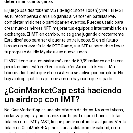
determinan cuánto ganas.
El juego usa dos tokens: MST (Magic Stone Token) y IMT. El MST
es tu recompensa diaria. Lo ganas al vencer en batallas PvP,
completar misiones o participar en eventos. Puedes usarlo para
crear nuevos héroes NFT, mejorar tus equipos o intercambiarlo en
exchanges. El IMT, en cambio, no se gana jugando directamente.
Está diseñado para ser el puente entre juegos. Si en el futuro
lanzan un nuevo título de PTE Game, tus IMT te permitirán llevar
tu progreso de Idle Mystic a ese nuevo juego.
El MST tiene un suministro máximo de 59,99 millones de tokens,
pero también está en 0 en circulación. Ambos tokens están
bloqueados hasta que el ecosistema se active por completo. No
hay airdrops públicos porque aún no hay nada que repartir.
¿CoinMarketCap está haciendo
un airdrop con IMT?
No. CoinMarketCap es una plataforma de datos. No crea tokens,
no lanza juegos, y no organiza airdrops. Lo que sí hace es listar
tokens como IMT y MST, lo que puede confundir a algunos. Ver tu
token en CoinMarketCap no es una validación de calidad, ni un