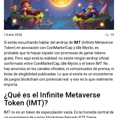
ó
n
14 ene 2026
15
Si estás escuchando hablar del airdrop de
IMT
(Infinite Metaverse
Token) en asociación con CoinMarketCap y Idle Mystic, es
probable que te hayas topado con promesas de ganar tokens
gratis. Pero aquí está la realidad: no existe ningún airdrop oficial
confirmado entre CoinMarketCap, Idle Mystic y el token IMT. No
hay anuncios en los canales oficiales, ni comunicados de prensa, ni
listas de elegibilidad publicadas. Lo que sí existe es un ecosistema
de juegos blockchain con potencial real -y eso es lo que realmente
importa.
¿Qué es el Infinite Metaverse
Token (IMT)?
IMT no es un token de especulación vacía. Es la moneda central de
un ecosistema de juegos blockchain llamado PTE Game,