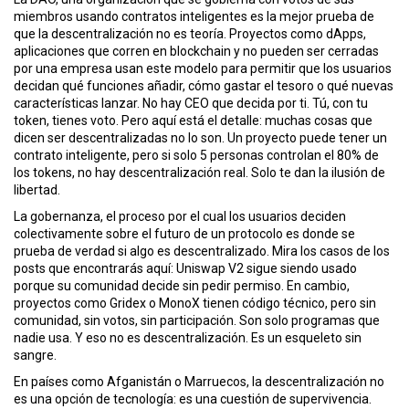
ó
miembros usando contratos inteligentes
es la mejor prueba de
n
que la descentralización no es teoría. Proyectos como
dApps
,
aplicaciones que corren en blockchain y no pueden ser cerradas
por una empresa
usan este modelo para permitir que los usuarios
decidan qué funciones añadir, cómo gastar el tesoro o qué nuevas
características lanzar. No hay CEO que decida por ti. Tú, con tu
token, tienes voto. Pero aquí está el detalle: muchas cosas que
dicen ser descentralizadas no lo son. Un proyecto puede tener un
contrato inteligente, pero si solo 5 personas controlan el 80% de
los tokens, no hay descentralización real. Solo te dan la ilusión de
libertad.
La
gobernanza
,
el proceso por el cual los usuarios deciden
colectivamente sobre el futuro de un protocolo
es donde se
prueba de verdad si algo es descentralizado. Mira los casos de los
posts que encontrarás aquí: Uniswap V2 sigue siendo usado
porque su comunidad decide sin pedir permiso. En cambio,
proyectos como Gridex o MonoX tienen código técnico, pero sin
comunidad, sin votos, sin participación. Son solo programas que
nadie usa. Y eso no es descentralización. Es un esqueleto sin
sangre.
En países como Afganistán o Marruecos, la descentralización no
es una opción de tecnología: es una cuestión de supervivencia.