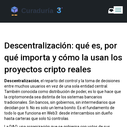
C
a
m
b
i
a
Descentralización: qué es, por
r
m
qué importa y cómo la usan los
o
d
proyectos cripto reales
o
d
e
Descentralización
,
el reparto del control y la toma de decisiones
N
entre muchos usuarios en vez de una sola entidad central
.
a
También conocida como
distribución de poder
, es lo que hace que
v
la criptomoneda sea distinta de los sistemas bancarios
e
tradicionales. Sin bancos, sin gobiernos, sin intermediarios que
g
decidan por ti.
No es solo un lema bonito. Es el fundamento de
a
todo lo que funciona en Web3: desde intercambios sin dueño
c
hasta carteras que solo tú controlas.
i
La
DAO
,
una organización que se gobierna con votos de sus