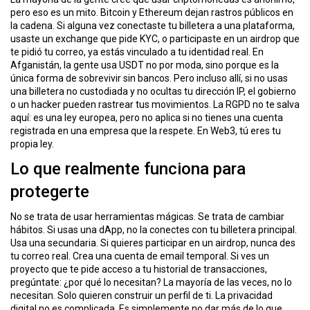
ó
pero eso es un mito. Bitcoin y Ethereum dejan rastros públicos en
n
la cadena. Si alguna vez conectaste tu billetera a una plataforma,
usaste un exchange que pide KYC, o participaste en un airdrop que
te pidió tu correo, ya estás vinculado a tu identidad real. En
Afganistán, la gente usa USDT no por moda, sino porque es la
única forma de sobrevivir sin bancos. Pero incluso allí, si no usas
una billetera no custodiada y no ocultas tu dirección IP, el gobierno
o un hacker pueden rastrear tus movimientos. La
RGPD
no te salva
aquí: es una ley europea, pero no aplica si no tienes una cuenta
registrada en una empresa que la respete. En Web3, tú eres tu
propia ley.
Lo que realmente funciona para
protegerte
No se trata de usar herramientas mágicas. Se trata de cambiar
hábitos. Si usas una dApp, no la conectes con tu billetera principal.
Usa una secundaria. Si quieres participar en un airdrop, nunca des
tu correo real. Crea una cuenta de email temporal. Si ves un
proyecto que te pide acceso a tu historial de transacciones,
pregúntate: ¿por qué lo necesitan? La mayoría de las veces, no lo
necesitan. Solo quieren construir un perfil de ti. La privacidad
digital no es complicada. Es simplemente no dar más de lo que