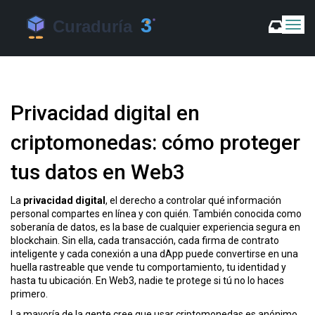
C
a
m
b
i
a
Privacidad digital en
r
m
criptomonedas: cómo proteger
o
d
tus datos en Web3
o
d
e
La
privacidad digital
,
el derecho a controlar qué información
N
personal compartes en línea y con quién
. También conocida como
a
soberanía de datos
, es la base de cualquier experiencia segura en
v
blockchain
. Sin ella, cada transacción, cada firma de contrato
e
inteligente y cada conexión a una
dApp
puede convertirse en una
g
huella rastreable que vende tu comportamiento, tu identidad y
a
hasta tu ubicación. En Web3, nadie te protege si tú no lo haces
c
primero.
i
La mayoría de la gente cree que usar criptomonedas es anónimo,