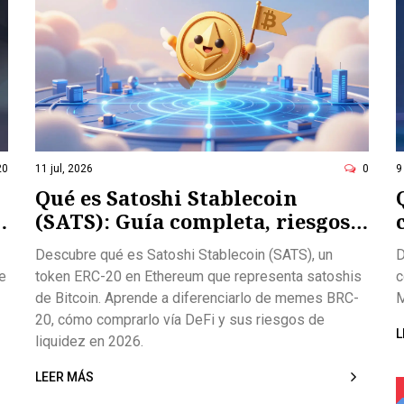
20
11 jul, 2026
0
9
Qué es Satoshi Stablecoin
y
(SATS): Guía completa, riesgos y
cómo comprarla
Descubre qué es Satoshi Stablecoin (SATS), un
D
e
token ERC-20 en Ethereum que representa satoshis
c
de Bitcoin. Aprende a diferenciarlo de memes BRC-
M
20, cómo comprarlo vía DeFi y sus riesgos de
L
liquidez en 2026.
LEER MÁS