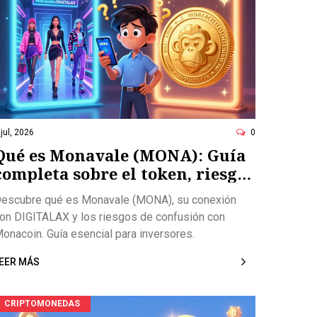
 jul, 2026
0
Qué es Monavale (MONA): Guía
completa sobre el token, riesgos
y confusión con Monacoin
escubre qué es Monavale (MONA), su conexión
on DIGITALAX y los riesgos de confusión con
onacoin. Guía esencial para inversores.
EER MÁS
CRIPTOMONEDAS