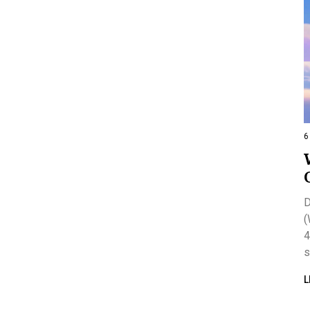
6
D
(
4
s
L