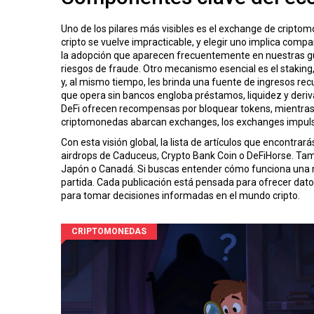
Uno de los pilares más visibles es el
exchange de cripto
cripto se vuelve impracticable, y elegir uno implica compa
la adopción
que aparecen frecuentemente en nuestras guías;
riesgos de fraude. Otro mecanismo esencial es el
staking
y, al mismo tiempo, les brinda una fuente de ingresos rec
que opera sin bancos
engloba préstamos, liquidez y deriv
DeFi ofrecen recompensas por bloquear tokens, mientras
criptomonedas abarcan exchanges, los exchanges impulsan a
Con esta visión global, la lista de artículos que encontr
airdrops de Caduceus, Crypto Bank Coin o DeFiHorse. Tamb
Japón o Canadá. Si buscas entender cómo funciona una m
partida. Cada publicación está pensada para ofrecer dato
para tomar decisiones informadas en el mundo cripto.
CRIPTOMONEDAS