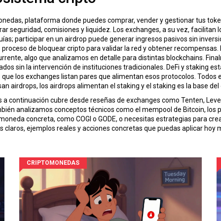
monedas
,
plataforma donde puedes comprar, vender y gestionar tus tok
rar seguridad, comisiones y liquidez. Los exchanges, a su vez, facilitan 
 participar en un airdrop puede generar ingresos pasivos sin inversión 
,
proceso de bloquear cripto para validar la red y obtener recompensas
.
urrente, algo que analizamos en detalle para distintas blockchains. Fina
ados sin la intervención de instituciones tradicionales. DeFi y staking
 que los exchanges listan pares que alimentan esos protocolos. Todos
irdrops, los airdrops alimentan el staking y el staking es la base del 
arás a continuación cubre desde reseñas de exchanges como Tenten, Lever
ién analizamos conceptos técnicos como el mempool de Bitcoin, los patr
oneda concreta, como COGI o GODE, o necesitas estrategias para crea
s claros, ejemplos reales y acciones concretas que puedas aplicar hoy 
CRIPTOMONEDAS