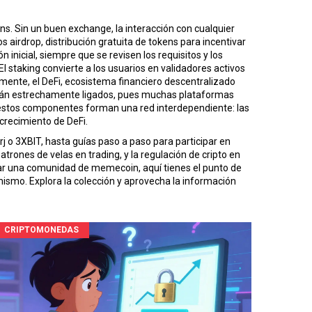
ens
. Sin un buen exchange, la interacción con cualquier
los
airdrop
,
distribución gratuita de tokens para incentivar
inicial, siempre que se revisen los requisitos y los
 El staking convierte a los usuarios en validadores activos
lmente, el
DeFi
,
ecosistema financiero descentralizado
 están estrechamente ligados, pues muchas plataformas
 estos componentes forman una red interdependiente: las
crecimiento de DeFi.
j o 3XBIT, hasta guías paso a paso para participar en
ones de velas en trading, y la regulación de cripto en
r una comunidad de memecoin, aquí tienes el punto de
mismo. Explora la colección y aprovecha la información
CRIPTOMONEDAS