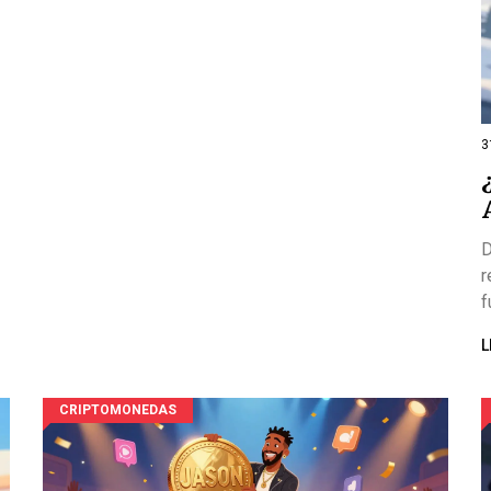
3
D
r
f
L
CRIPTOMONEDAS