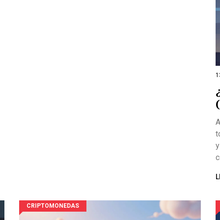
1
A
t
y
c
L
CRIPTOMONEDAS