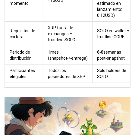
≈10USD
momento
estimado en
lanzamiento:
0.12USD)
XRP fuera de
Requisitos de
SOLO en wallet +
exchanges +
cartera
trustline CORE
trustline SOLO
Periodo de
1mes
6‑8semanas
distribución
(snapshot‑>entrega)
post‑snapshot
Participantes
Todos los
Solo holders de
elegibles
poseedores de XRP
SOLO