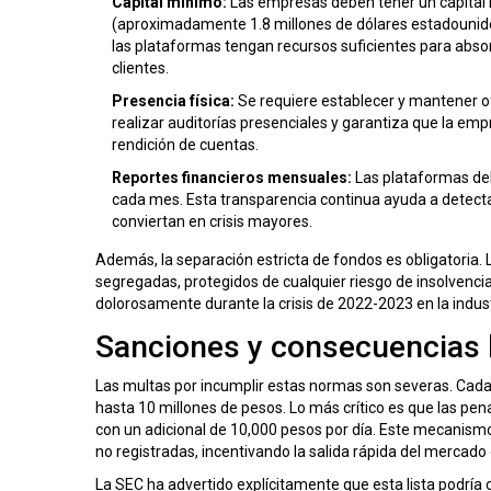
Capital mínimo:
Las empresas deben tener un capital r
(aproximadamente 1.8 millones de dólares estadounide
las plataformas tengan recursos suficientes para absor
clientes.
Presencia física:
Se requiere establecer y mantener ofic
realizar auditorías presenciales y garantiza que la empr
rendición de cuentas.
Reportes financieros mensuales:
Las plataformas deb
cada mes. Esta transparencia continua ayuda a detecta
conviertan en crisis mayores.
Además, la separación estricta de fondos es obligatoria. 
segregadas, protegidos de cualquier riesgo de insolvenci
dolorosamente durante la crisis de 2022-2023 en la industr
Sanciones y consecuencias 
Las multas por incumplir estas normas son severas. Cada
hasta 10 millones de pesos. Lo más crítico es que las pena
con un adicional de 10,000 pesos por día. Este mecanism
no registradas, incentivando la salida rápida del mercado 
La SEC ha advertido explícitamente que esta lista podría 