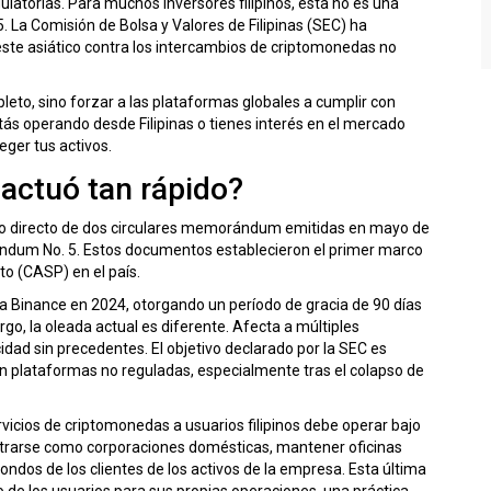
ulatorias. Para muchos inversores filipinos, esta no es una
5. La
Comisión de Bolsa y Valores de Filipinas (SEC)
ha
te asiático contra los
intercambios de criptomonedas no
eto, sino forzar a las plataformas globales a cumplir con
tás operando desde Filipinas o tienes interés en el mercado
eger tus activos.
 actuó tan rápido?
tado directo de dos circulares memorándum emitidas en mayo de
ndum No. 5
. Estos documentos establecieron el primer marco
pto (CASP)
en el país.
ra
Binance
en 2024, otorgando un período de gracia de 90 días
go, la oleada actual es diferente. Afecta a múltiples
ad sin precedentes. El objetivo declarado por la SEC es
con plataformas no reguladas, especialmente tras el colapso de
vicios de criptomonedas a usuarios filipinos debe operar bajo
gistrarse como corporaciones domésticas, mantener oficinas
s fondos de los clientes de los activos de la empresa. Esta última
 de los usuarios para sus propias operaciones, una práctica