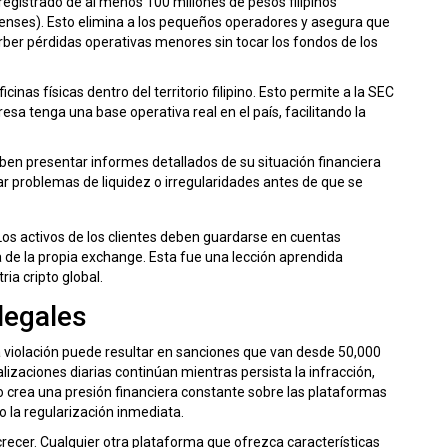
egistrado de al menos 100 millones de pesos filipinos
nses). Esto elimina a los pequeños operadores y asegura que
ber pérdidas operativas menores sin tocar los fondos de los
inas físicas dentro del territorio filipino. Esto permite a la SEC
esa tenga una base operativa real en el país, facilitando la
en presentar informes detallados de su situación financiera
r problemas de liquidez o irregularidades antes de que se
Los activos de los clientes deben guardarse en cuentas
a de la propia exchange. Esta fue una lección aprendida
ia cripto global.
legales
 violación puede resultar en sanciones que van desde 50,000
lizaciones diarias continúan mientras persista la infracción,
o crea una presión financiera constante sobre las plataformas
o la regularización inmediata.
crecer. Cualquier otra plataforma que ofrezca características