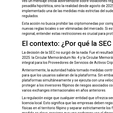
ves un mensaje oficial advirtiéndote sobre violaciones reg
pesadilla hipotética, sino la realidad desde agosto de 202
implementado una de las medidas más estrictas del sudes
regulados
.
Esta acción no busca prohibir las criptomonedas por compl
nuevas reglas locales o ser eliminadas del mercado. Si es
regional, entender estas restricciones es crucial para prot
El contexto: ¿Por qué la SEC
La decisión de la SEC no surgió de la nada. Fue el resul
2025: la
Circular Memorándum No. 4
y la
Circular Memorá
integral para los
Proveedores de Servicios de Activos Cri
Anteriormente, la autoridad había tomado medidas cont
para que los usuarios salieran de la plataforma. Sin embar
plataformas simultáneamente y se ejecuta con una velocid
proteger a los inversores filipinos de riesgos asociados 
varios exchanges internacionales en años anteriores.
La regulación exige que cualquier entidad que ofrezca ser
licencia local. Esto significa que las empresas deben re
físicas en el territorio filipino y separar estrictamente lo
medida es clave: previene que una exchange use el dinero