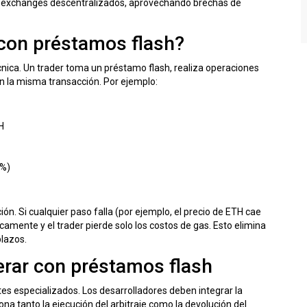
ntre exchanges descentralizados, aprovechando brechas de
 con préstamos flash?
écnica. Un trader toma un préstamo flash, realiza operaciones
n la misma transacción. Por ejemplo:
H
9%)
ón. Si cualquier paso falla (por ejemplo, el precio de ETH cae
camente y el trader pierde solo los costos de gas. Esto elimina
plazos.
erar con préstamos flash
es especializados. Los desarrolladores deben integrar la
na tanto la ejecución del arbitraje como la devolución del