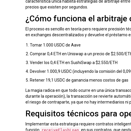
característica única habilita estrategias de arbitraje e
precios que existen por segundos.
¿Cómo funciona el arbitraje
El proceso es sencillo en teoría pero requiere precisión t
en exchanges descentralizados y devuelve el préstamo e
Tomar 1.000 USDC de
Aave
Comprar 0,4 ETH en
Uniswap
a un precio de $2.500/ET
Vender los 0,4 ETH en
SushiSwap
a $2.550/ETH
Devolver 1.000,9 USDC (incluyendo la comisión del 0,0
Retener 19,1 USDC de ganancia menos costos de gas
La magia radica en que todo ocurre en una única transacci
durante la operación), la transacción se revierte automáti
el riesgo de contraparte, ya que no hay intermediarios ni 
Requisitos técnicos para op
Implementar esta estrategia requiere contratos inteligent
función
en sus contratos, que gestio
receiveFlashLoan