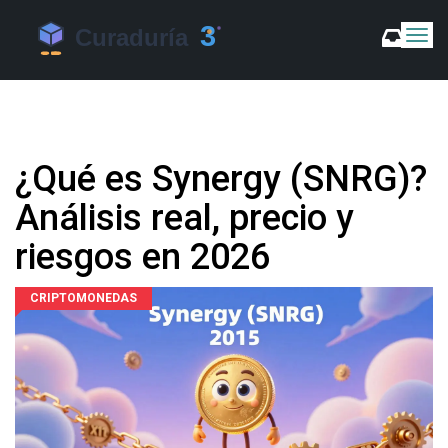
C
a
m
b
i
a
r
¿Qué es Synergy (SNRG)?
m
o
Análisis real, precio y
d
o
riesgos en 2026
d
e
N
CRIPTOMONEDAS
a
v
e
g
a
c
i