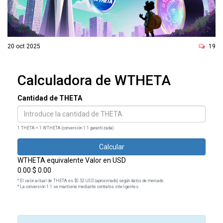
ó
n
20 oct 2025
19
Calculadora de WTHETA
Cantidad de THETA
1 THETA = 1 WTHETA (conversión 1:1 garantizada)
Calcular
WTHETA equivalente
Valor en USD
0.00
$ 0.00
* El valor actual de THETA es $0.52 USD (aproximado) según datos de mercado.
* La conversión 1:1 se mantiene mediante contratos inteligentes.