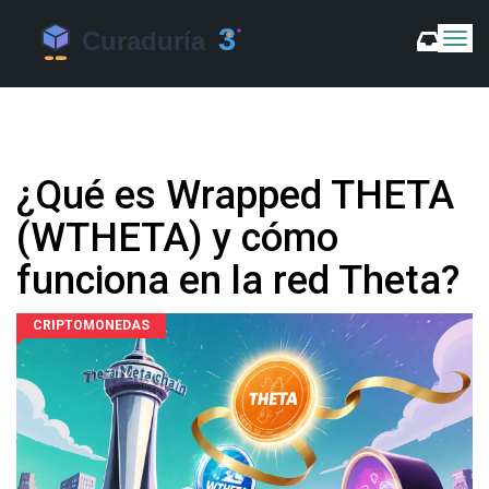
C
a
m
b
i
a
r
¿Qué es Wrapped THETA
m
o
(WTHETA) y cómo
d
o
funciona en la red Theta?
d
e
N
CRIPTOMONEDAS
a
v
e
g
a
c
i