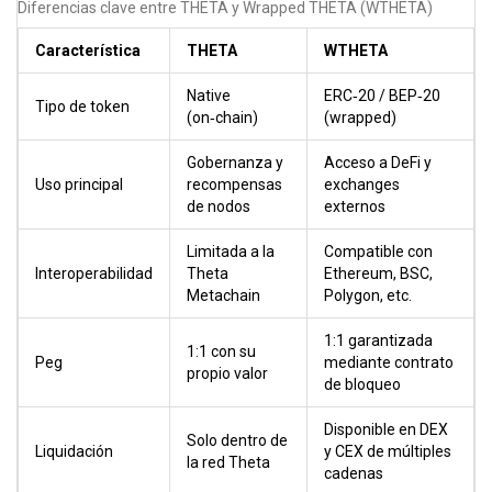
Diferencias clave entre THETA y Wrapped THETA (WTHETA)
Característica
THETA
WTHETA
Native
ERC‑20 / BEP‑20
Tipo de token
(on‑chain)
(wrapped)
Gobernanza y
Acceso a DeFi y
Uso principal
recompensas
exchanges
de nodos
externos
Limitada a la
Compatible con
Interoperabilidad
Theta
Ethereum, BSC,
Metachain
Polygon, etc.
1:1 garantizada
1:1 con su
Peg
mediante contrato
propio valor
de bloqueo
Disponible en DEX
Solo dentro de
Liquidación
y CEX de múltiples
la red Theta
cadenas