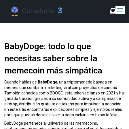
C
a
m
b
i
a
BabyDoge: todo lo que
r
m
necesitas saber sobre la
o
d
memecoin más simpática
o
d
e
Cuando hablas de
BabyDoge
,
una criptomoneda basada en
N
memes que combina marketing viral con proyectos de caridad
.
a
También conocida como
BDOGE
, esta token se lanzó en 2021 y ha
v
ganado tracción gracias a su comunidad activa y a campañas de
e
airdrop
,
distribución gratuita de tokens para impulsar la adopción
.
g
En este sitio encontrarás explicaciones simples y ejemplos reales
a
para que puedas decidir si vale la pena incluirla en tu portafolio.
c
BabyDoge pertenece al universo de las
memecoins
,
i
criptomonedas creadas principalmente para el entretenimiento y