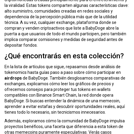
ó
la viralidad
. Estas tokens comparten algunas características clave:
n
alto suministro, comunidades creadas en redes sociales y
dependencia de la percepción pública más que de la utilidad
técnica. A su vez, cualquier
exchange
,
plataforma donde se
compran y venden criptoactivos
que liste a BabyDoge abre la
puerta a que usuarios de todo el mundo participen, pero también
implica comparar comisiones y medidas de seguridad antes de
depositar fondos.
¿Qué encontrarás en esta colección?
En la lista de artículos que sigue, repasamos desde análisis de
tokenomics hasta guías paso a paso sobre cómo participar en
airdrops
de BabyDoge. También desglosamos comparativas de
exchanges, explicamos cómo leer los gráficos de precios y
ofrecemos consejos para proteger tus tokens en wallets
compatibles con Binance Smart Chain, la red donde opera
BabyDoge. Si buscas entender la dinámica de una memecoin,
aprender a evitar estafas y descubrir oportunidades reales, aquí
tienes todo lo necesario, sin tecnicismos innecesarios.
Además, exploramos cómo la comunidad de BabyDoge impulsa
proyectos benéficos, una faceta que diferencia a esta token de
otras memecoins puramente especulativas. Verás casos