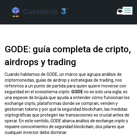
C
a
m
b
i
a
GODE: guía completa de cripto,
r
m
airdrops y trading
o
d
o
Cuando hablamos de
GODE
,
un marco que agrupa análisis de
d
criptomonedas, guías de airdrop y estrategias de trading
, nos
e
referimos a un punto de partida para quien quiere moverse con
N
seguridad en el ecosistema cripto.
GODE
no es solo una sigla; es
a
una especie de brújula que ayuda a entender cómo funcionan los
v
exchange cripto
,
plataformas donde se compran, venden y
gestionan tokens
y por qué la
seguridad blockchain
,
las medidas
e
criptográficas que protegen las transacciones
es crucial antes de
g
operar. En este sentido,
GODE abarca análisis de exchange cripto
y
a
requiere conocimientos de seguridad blockchain
, dos pilares que
c
cualquier inversor debe dominar.
i