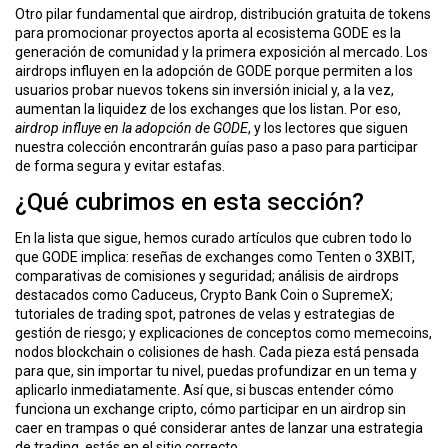
ó
Otro pilar fundamental que
airdrop
,
distribución gratuita de tokens
n
para promocionar proyectos
aporta al ecosistema GODE es la
generación de comunidad y la primera exposición al mercado. Los
airdrops influyen en la adopción de GODE porque permiten a los
usuarios probar nuevos tokens sin inversión inicial y, a la vez,
aumentan la liquidez de los exchanges que los listan. Por eso,
airdrop influye en la adopción de GODE
, y los lectores que siguen
nuestra colección encontrarán guías paso a paso para participar
de forma segura y evitar estafas.
¿Qué cubrimos en esta sección?
En la lista que sigue, hemos curado artículos que cubren todo lo
que GODE implica: reseñas de exchanges como Tenten o 3XBIT,
comparativas de comisiones y seguridad; análisis de airdrops
destacados como Caduceus, Crypto Bank Coin o SupremeX;
tutoriales de trading spot, patrones de velas y estrategias de
gestión de riesgo; y explicaciones de conceptos como memecoins,
nodos blockchain o colisiones de hash. Cada pieza está pensada
para que, sin importar tu nivel, puedas profundizar en un tema y
aplicarlo inmediatamente. Así que, si buscas entender cómo
funciona un exchange cripto, cómo participar en un airdrop sin
caer en trampas o qué considerar antes de lanzar una estrategia
de trading, estás en el sitio correcto.