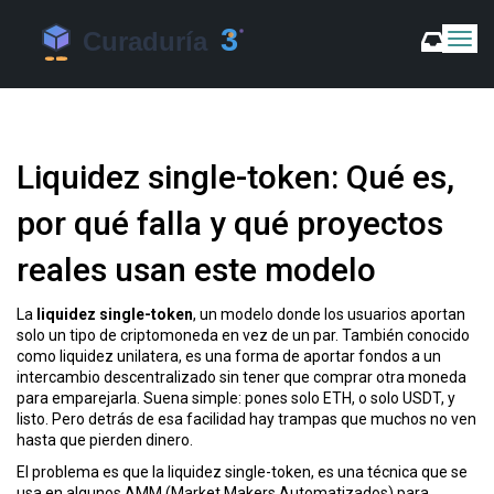
C
a
m
b
i
a
Liquidez single-token: Qué es,
r
m
por qué falla y qué proyectos
o
d
reales usan este modelo
o
d
e
La
liquidez single-token
,
un modelo donde los usuarios aportan
N
solo un tipo de criptomoneda en vez de un par
. También conocido
a
como
liquidez unilatera
, es una forma de aportar fondos a un
v
intercambio descentralizado sin tener que comprar otra moneda
e
para emparejarla
. Suena simple: pones solo ETH, o solo USDT, y
g
listo. Pero detrás de esa facilidad hay trampas que muchos no ven
a
hasta que pierden dinero.
c
El problema es que la
liquidez single-token
,
es una técnica que se
i
usa en algunos AMM (Market Makers Automatizados) para