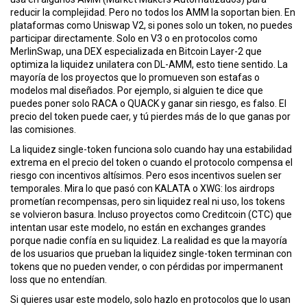
ó
reducir la complejidad
. Pero no todos los AMM la soportan bien
. En
n
plataformas como Uniswap V2, si pones solo un token, no puedes
participar directamente. Solo en V3 o en protocolos como
MerlinSwap
,
una DEX especializada en Bitcoin Layer-2 que
optimiza la liquidez unilatera con DL-AMM
, esto tiene sentido. La
mayoría de los proyectos que lo promueven son estafas o
modelos mal diseñados. Por ejemplo, si alguien te dice que
puedes poner solo RACA o QUACK y ganar sin riesgo, es falso. El
precio del token puede caer, y tú pierdes más de lo que ganas por
las comisiones.
La liquidez single-token funciona solo cuando hay una estabilidad
extrema en el precio del token o cuando el protocolo compensa el
riesgo con incentivos altísimos. Pero esos incentivos suelen ser
temporales. Mira lo que pasó con KALATA o XWG: los airdrops
prometían recompensas, pero sin liquidez real ni uso, los tokens
se volvieron basura. Incluso proyectos como Creditcoin (CTC) que
intentan usar este modelo, no están en exchanges grandes
porque nadie confía en su liquidez. La realidad es que la mayoría
de los usuarios que prueban la liquidez single-token terminan con
tokens que no pueden vender, o con pérdidas por impermanent
loss que no entendían.
Si quieres usar este modelo, solo hazlo en protocolos que lo usan