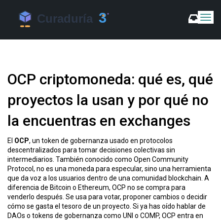
C
a
m
b
i
a
OCP criptomoneda: qué es, qué
r
m
proyectos la usan y por qué no
o
d
la encuentras en exchanges
o
d
e
El
OCP
,
un token de gobernanza usado en protocolos
N
descentralizados para tomar decisiones colectivas sin
a
intermediarios
. También conocido como
Open Community
v
Protocol
, no es una moneda para especular, sino una herramienta
e
que da voz a los usuarios dentro de una comunidad blockchain.
A
g
diferencia de Bitcoin o Ethereum, OCP no se compra para
a
venderlo después. Se usa para votar, proponer cambios o decidir
c
cómo se gasta el tesoro de un proyecto. Si ya has oído hablar de
DAOs o tokens de gobernanza como UNI o COMP, OCP entra en
i