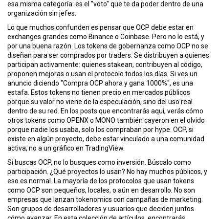
esa misma categoría: es el "voto" que te da poder dentro de una
ó
organización sin jefes.
n
Lo que muchos confunden es pensar que OCP debe estar en
exchanges grandes como Binance o Coinbase. Pero no lo está, y
por una buena razón. Los tokens de gobernanza como OCP no se
diseñan para ser comprados por traders. Se distribuyen a quienes
participan activamente: quienes stakean, contribuyen al código,
proponen mejoras o usan el protocolo todos los días. Si ves un
anuncio diciendo "Compra OCP ahora y gana 1000%", es una
estafa. Estos tokens no tienen precio en mercados públicos
porque su valor no viene de la especulación, sino del uso real
dentro de su red. En los posts que encontrarás aquí, verás cómo
otros tokens como OPENX o MONO también cayeron en el olvido
porque nadie los usaba, solo los compraban por hype. OCP, si
existe en algún proyecto, debe estar vinculado a una comunidad
activa, no a un gráfico en TradingView.
Si buscas OCP, no lo busques como inversión. Búscalo como
participación. ¿Qué proyectos lo usan? No hay muchos públicos, y
eso es normal. La mayoría de los protocolos que usan tokens
como OCP son pequeños, locales, o aún en desarrollo. No son
empresas que lanzan tokenomics con campañas de marketing.
Son grupos de desarrolladores y usuarios que deciden juntos
cómo avanzar. En esta colección de artículos, encontrarás