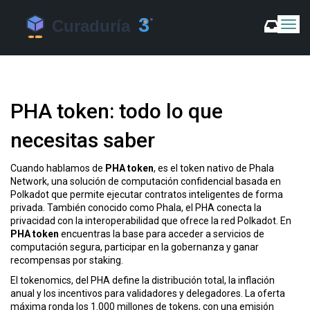
C
a
m
b
i
a
PHA token: todo lo que
r
m
necesitas saber
o
d
o
Cuando hablamos de
PHA token
,
es el token nativo de Phala
d
Network, una solución de computación confidencial basada en
e
Polkadot que permite ejecutar contratos inteligentes de forma
N
privada.
También conocido como
Phala
, el PHA conecta la
a
privacidad con la interoperabilidad que ofrece la red Polkadot. En
v
PHA token
encuentras la base para acceder a servicios de
computación segura, participar en la gobernanza y ganar
e
recompensas por staking.
g
a
El
tokenomics
,
del PHA define la distribución total, la inflación
c
anual y los incentivos para validadores y delegadores.
La oferta
i
máxima ronda los 1.000 millones de tokens, con una emisión