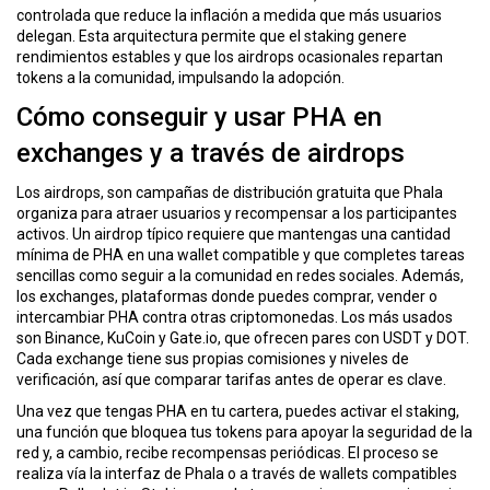
ó
controlada que reduce la inflación a medida que más usuarios
n
delegan. Esta arquitectura permite que el staking genere
rendimientos estables y que los airdrops ocasionales repartan
tokens a la comunidad, impulsando la adopción.
Cómo conseguir y usar PHA en
exchanges y a través de airdrops
Los
airdrops
,
son campañas de distribución gratuita que Phala
organiza para atraer usuarios y recompensar a los participantes
activos.
Un airdrop típico requiere que mantengas una cantidad
mínima de PHA en una wallet compatible y que completes tareas
sencillas como seguir a la comunidad en redes sociales. Además,
los
exchanges
,
plataformas donde puedes comprar, vender o
intercambiar PHA contra otras criptomonedas.
Los más usados
son Binance, KuCoin y Gate.io, que ofrecen pares con USDT y DOT.
Cada exchange tiene sus propias comisiones y niveles de
verificación, así que comparar tarifas antes de operar es clave.
Una vez que tengas PHA en tu cartera, puedes activar el
staking
,
una función que bloquea tus tokens para apoyar la seguridad de la
red y, a cambio, recibe recompensas periódicas.
El proceso se
realiza vía la interfaz de Phala o a través de wallets compatibles