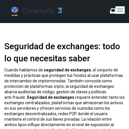
C
a
m
b
i
a
Seguridad de exchanges: todo
r
m
lo que necesitas saber
o
d
o
Cuando hablamos de
seguridad de exchanges
,
el conjunto de
d
medidas y prácticas que protegen tus fondos al usar plataformas
e
de intercambio de criptomonedas
. También conocida como
N
protección de plataformas cripto
, la seguridad de exchanges
a
abarca auditorías de código, gestión de claves y políticas
v
anti‑fraude.
Seguridad de exchanges
requiere entender tanto los
exchanges centralizados
,
plataformas que almacenan los activos
e
en sus servidores y ofrecen servicios de custodia
como los
g
exchanges descentralizados
,
redes P2P donde el usuario
a
mantiene el control de sus llaves privadas
. La relación entre
c
ambos tipos influye directamente en el nivel de exposición al
i