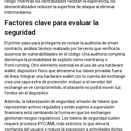
riesgo: mientras los centralizados facilitan la experiencia, los
ó
descentralizados reducen la superficie de ataque al eliminar
n
intermediarios.
Factores clave para evaluar la
seguridad
El primer paso para protegerte es revisar la
auditoría de smart
contracts
,
análisis técnico realizado por terceros que verifica la
ausencia de vulnerabilidades en el código
. Una auditoría completa
disminuye la probabilidad de exploits como reentrancy o
front‑running. Otro elemento esencial es el uso de una
hardware
wallet
,
dispositivo físico que almacena tus claves privadas fuera
de línea
. Integrar una hardware wallet con tu cuenta del exchange
crea una capa extra de protección: incluso si el servidor del
exchange se ve comprometido, el atacante no podrá mover tus
fondos sin el dispositivo.
Además, la
tokenización de seguridad
,
emisión de tokens que
representan activos regulados y están sujetos a supervisión
financiera
está cambiando la forma en que los exchanges
gestionan riesgos regulatorios. Los tokens de seguridad suelen
requerir procesos KYC/AML más estrictos, lo que eleva la
confianza del usuario y reduce la exposición a actividades ilícitas.