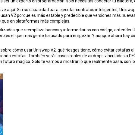
as ser un experto en programación: solo necesitas conectar tu billetera
clave aquí. Sin su capacidad para ejecutar contratos inteligentes, Uniswa
usan V2 porque es más estable y predecible que versiones más nueva
rse que en plataformas más complejas.
alizadas que reemplaza bancos y intermediarios con código
, entender 
ero es el que más gente ha usado para empezar. Y aunque ahora hay cie
es sobre cómo usar Uniswap V2, qué riesgos tiene, cómo evitar estafas 
endo estafas. También verás casos reales de airdrops vinculados a DEX, 
 futuro mágico. Solo te vamos a mostrar lo que realmente pasa, con los p