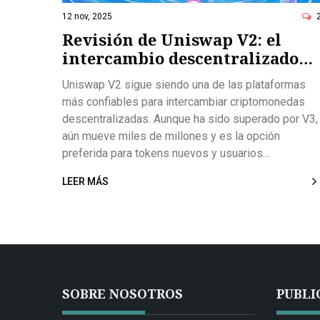
12 nov, 2025
Revisión de Uniswap V2: el
intercambio descentralizado
que aún mueve miles de
Uniswap V2 sigue siendo una de las plataformas
millones en criptomonedas
más confiables para intercambiar criptomonedas
descentralizadas. Aunque ha sido superado por V3,
aún mueve miles de millones y es la opción
preferida para tokens nuevos y usuarios
principiantes.
LEER MÁS
SOBRE NOSOTROS
PUBLI