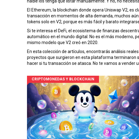
nadie los tenga que listar manualmente. Y no, no necesit
El
Ethereum
,
la blockchain donde opera Uniswap V2
, es 
transacción en momentos de alta demanda, muchos aún 
tokens solo en V2, porque es más fácil y barato integra
Si te interesa el
DeFi
,
el ecosistema de finanzas descentr
automático en el mundo digital. No es el más moderno, p
mismo modelo que V2 creó en 2020.
En esta colección de artículos, encontrarás análisis real
proyectos que surgieron en esta plataforma terminaron si
hacer si tu transacción se atasca. No te vamos a vender un
CRIPTOMONEDAS Y BLOCKCHAIN