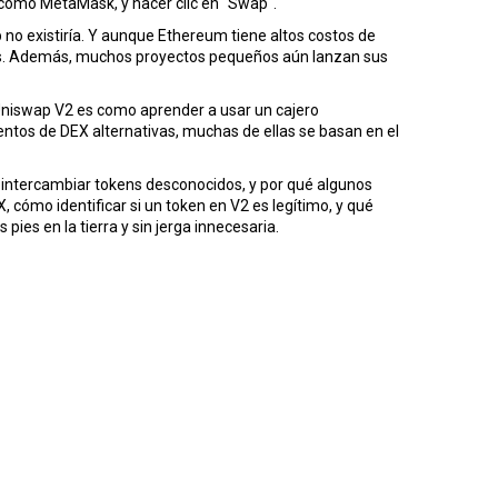
, como MetaMask, y hacer clic en "Swap".
p no existiría. Y aunque Ethereum tiene altos costos de
s. Además, muchos proyectos pequeños aún lanzan sus
Uniswap V2 es como aprender a usar un cajero
ntos de DEX alternativas, muchas de ellas se basan en el
al intercambiar tokens desconocidos, y por qué algunos
cómo identificar si un token en V2 es legítimo, y qué
ies en la tierra y sin jerga innecesaria.