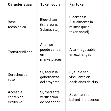
Pu
Característica
Token social
Fan token
le
Blockchain
Ba
Blockchain
Base
(usualmente la
pr
(Ethereum,
tecnológica
misma que el
de 
Solana, etc.)
token social)
em
Li
Alta - se
su
puede vender
Alta - negociable
Transferibilidad
qu
en
en exchanges
la
marketplaces
de
Sí, según la
Sí, suele ser
Derechos de
gobernanza
vinculante en
No
voto
del proyecto
decisiones de club
Acceso a
Sí, mediante
Sí, contenido
contenido
verificación
No
behind‑the‑scenes
exclusivo
de poseedor