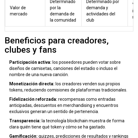
Determinado
Determinado por
Va
Valor de
por la
demanda y
in
mercado
demanda de
actividades del
ne
la comunidad
club
Beneficios para creadores,
clubes y fans
Participación activa:
los poseedores pueden votar sobre
diseños de camisetas, canciones del estadio o incluso el
nombre de una nueva canción.
Monetización directa:
los creadores venden sus propios
tokens, reduciendo comisiones de plataformas tradicionales.
Fidelización reforzada:
recompensas como entradas
anticipadas, descuentos en merchandising y encuentros
exclusivos generan un sentido de pertenencia.
Transparencia:
la tecnología blockchain muestra de forma
clara quién tiene qué token y cómo se ha gastado.
Gamificación:
quizzes, predicciones de resultados y rankings