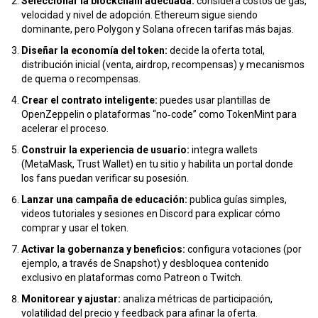
Seleccionar la blockchain adecuada:
considera costos de gas,
velocidad y nivel de adopción. Ethereum sigue siendo
dominante, pero Polygon y Solana ofrecen tarifas más bajas.
Diseñar la economía del token:
decide la oferta total,
distribución inicial (venta, airdrop, recompensas) y mecanismos
de quema o recompensas.
Crear el contrato inteligente:
puedes usar plantillas de
OpenZeppelin o plataformas “no‑code” como TokenMint para
acelerar el proceso.
Construir la experiencia de usuario:
integra wallets
(MetaMask, Trust Wallet) en tu sitio y habilita un portal donde
los fans puedan verificar su posesión.
Lanzar una campaña de educación:
publica guías simples,
videos tutoriales y sesiones en
Discord
para explicar cómo
comprar y usar el token.
Activar la gobernanza y beneficios:
configura votaciones (por
ejemplo, a través de Snapshot) y desbloquea contenido
exclusivo en plataformas como Patreon o Twitch.
Monitorear y ajustar:
analiza métricas de participación,
volatilidad del precio y feedback para afinar la oferta.