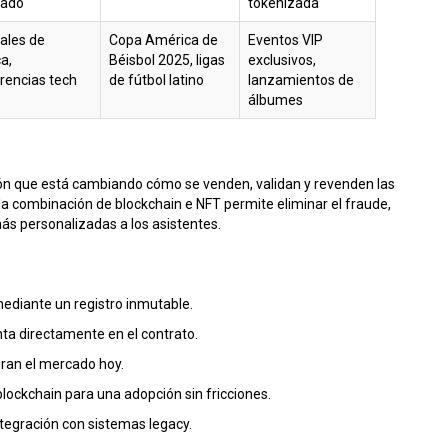
rado
tokenizada
vales de
Copa América de
Eventos VIP
a,
Béisbol 2025, ligas
exclusivos,
rencias tech
de fútbol latino
lanzamientos de
álbumes
ón que está cambiando cómo se venden, validan y revenden las
, la combinación de
blockchain
e
NFT
permite eliminar el fraude,
ás personalizadas a los asistentes.
mediante un registro inmutable.
ta directamente en el contrato.
eran el mercado hoy.
blockchain para una adopción sin fricciones.
integración con sistemas legacy.