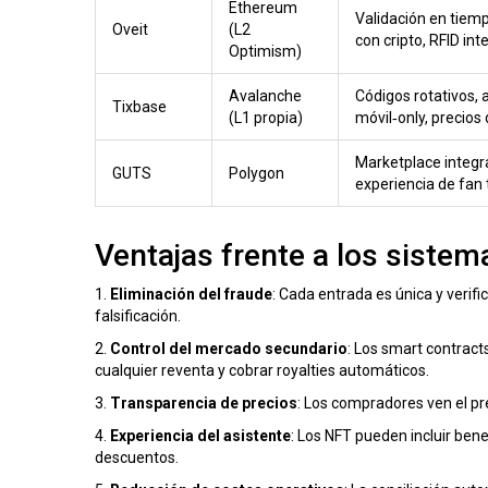
Ethereum
Validación en tiemp
Oveit
(L2
con cripto, RFID in
Optimism)
Avalanche
Códigos rotativos,
Tixbase
(L1 propia)
móvil‑only, precios
Marketplace integr
GUTS
Polygon
experiencia de fan
Ventajas frente a los sistem
1.
Eliminación del fraude
: Cada entrada es única y verifi
falsificación.
2.
Control del mercado secundario
: Los smart contract
cualquier reventa y cobrar royalties automáticos.
3.
Transparencia de precios
: Los compradores ven el pr
4.
Experiencia del asistente
: Los NFT pueden incluir bene
descuentos.