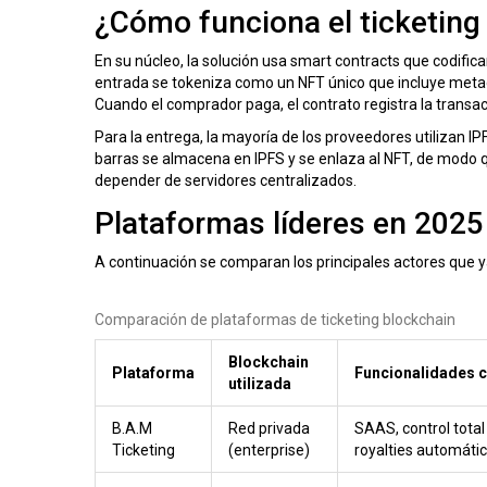
¿Cómo funciona el ticketing
En su núcleo, la solución usa
smart contracts
que codifica
entrada se tokeniza como un
NFT
único que incluye metad
Cuando el comprador paga, el contrato registra la transacc
Para la entrega, la mayoría de los proveedores utilizan
IP
barras se almacena en IPFS y se enlaza al NFT, de modo q
depender de servidores centralizados.
Plataformas líderes en 2025
A continuación se comparan los principales actores que y
Comparación de plataformas de ticketing blockchain
Blockchain
Plataforma
Funcionalidades c
utilizada
B.A.M
Red privada
SAAS, control total
Ticketing
(enterprise)
royalties automáti