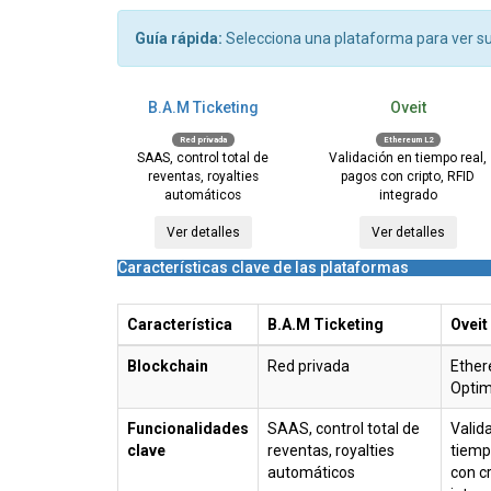
Guía rápida:
Selecciona una plataforma para ver sus
B.A.M Ticketing
Oveit
Red privada
Ethereum L2
SAAS, control total de
Validación en tiempo real,
reventas, royalties
pagos con cripto, RFID
automáticos
integrado
Ver detalles
Ver detalles
Características clave de las plataformas
Característica
B.A.M Ticketing
Oveit
Blockchain
Red privada
Ether
Opti
Funcionalidades
SAAS, control total de
Valid
clave
reventas, royalties
tiemp
automáticos
con cr