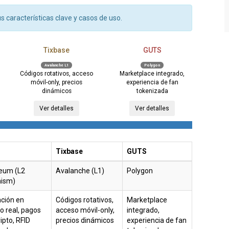
 características clave y casos de uso.
Tixbase
GUTS
Avalanche L1
Polygon
Códigos rotativos, acceso
Marketplace integrado,
móvil-only, precios
experiencia de fan
dinámicos
tokenizada
Ver detalles
Ver detalles
Tixbase
GUTS
eum (L2
Avalanche (L1)
Polygon
mism)
ación en
Códigos rotativos,
Marketplace
o real, pagos
acceso móvil-only,
integrado,
ipto, RFID
precios dinámicos
experiencia de fan