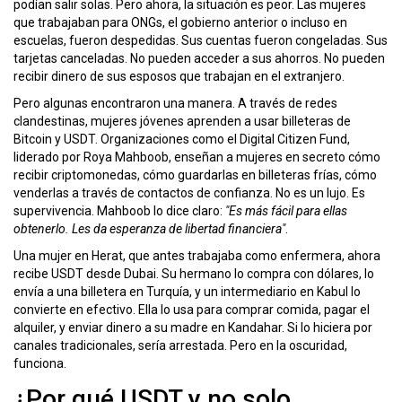
podían salir solas. Pero ahora, la situación es peor. Las mujeres
que trabajaban para ONGs, el gobierno anterior o incluso en
escuelas, fueron despedidas. Sus cuentas fueron congeladas. Sus
tarjetas canceladas. No pueden acceder a sus ahorros. No pueden
recibir dinero de sus esposos que trabajan en el extranjero.
Pero algunas encontraron una manera. A través de redes
clandestinas, mujeres jóvenes aprenden a usar billeteras de
Bitcoin y USDT. Organizaciones como el Digital Citizen Fund,
liderado por Roya Mahboob, enseñan a mujeres en secreto cómo
recibir criptomonedas, cómo guardarlas en billeteras frías, cómo
venderlas a través de contactos de confianza. No es un lujo. Es
supervivencia. Mahboob lo dice claro:
"Es más fácil para ellas
obtenerlo. Les da esperanza de libertad financiera"
.
Una mujer en Herat, que antes trabajaba como enfermera, ahora
recibe USDT desde Dubai. Su hermano lo compra con dólares, lo
envía a una billetera en Turquía, y un intermediario en Kabul lo
convierte en efectivo. Ella lo usa para comprar comida, pagar el
alquiler, y enviar dinero a su madre en Kandahar. Si lo hiciera por
canales tradicionales, sería arrestada. Pero en la oscuridad,
funciona.
¿Por qué USDT y no solo