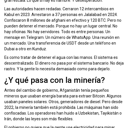
gran escala. Lo que sí hay es hambre. Y desesperación.
Las autoridades hacen redadas. Cerraron 12 intercambios en
Kabul en 2023. Arrestaron a 37 personas en Jalalabad en 2024.
Confiscaron 8 millones de afghani en efectivo y 120 BTC. Pero no
pueden detener el mercado. Porque no hay un lugar central. No
hay oficinas. No hay servidores. Todo es entre personas. Un
mensaje en Telegram. Un número de WhatsApp. Una reunión en
un mercado. Una transferencia de USDT desde un teléfono en
Dubai a otro en Kunduz.
Es como tratar de detener el agua con las manos. El sistema es
descentralizado. El dinero no pasa por el sistema bancario. No deja
rastro. Y la gente lo necesita demasiado como para dejarlo.
¿Y qué pasa con la minería?
Antes del cambio de gobierno, Afganistán tenía pequeños
mineros que usaban energía barata para extraer Bitcoin. Algunos
usaban paneles solares. Otros, generadores de diesel. Pero desde
2022, la minería también está prohibida. Las máquinas han sido
confiscadas. Los operadores han huido a Uzbekistan, Tayikistán o
Irán, donde las leyes son más flexibles.
El gobierno no quiere que la gente use electricidad para minar.