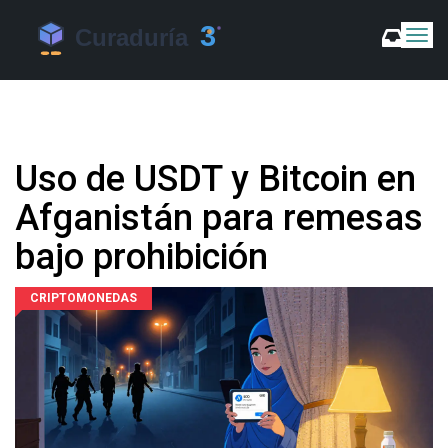
C
a
m
b
i
a
r
Uso de USDT y Bitcoin en
m
o
Afganistán para remesas
d
o
bajo prohibición
d
e
N
CRIPTOMONEDAS
a
v
e
g
a
c
i