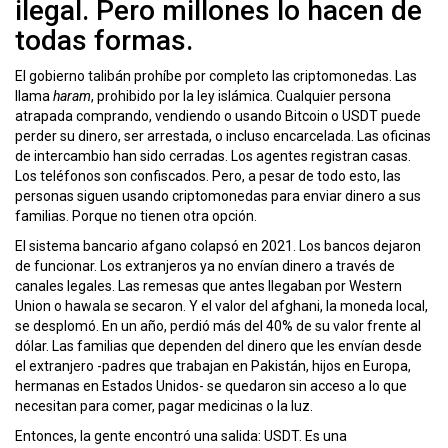
ilegal. Pero millones lo hacen de
todas formas.
El gobierno talibán prohíbe por completo las criptomonedas. Las
llama
haram
, prohibido por la ley islámica. Cualquier persona
atrapada comprando, vendiendo o usando Bitcoin o USDT puede
perder su dinero, ser arrestada, o incluso encarcelada. Las oficinas
de intercambio han sido cerradas. Los agentes registran casas.
Los teléfonos son confiscados. Pero, a pesar de todo esto, las
personas siguen usando criptomonedas para enviar dinero a sus
familias. Porque no tienen otra opción.
El sistema bancario afgano colapsó en 2021. Los bancos dejaron
de funcionar. Los extranjeros ya no envían dinero a través de
canales legales. Las remesas que antes llegaban por Western
Union o hawala se secaron. Y el valor del afghani, la moneda local,
se desplomó. En un año, perdió más del 40% de su valor frente al
dólar. Las familias que dependen del dinero que les envían desde
el extranjero -padres que trabajan en Pakistán, hijos en Europa,
hermanas en Estados Unidos- se quedaron sin acceso a lo que
necesitan para comer, pagar medicinas o la luz.
Entonces, la gente encontró una salida: USDT. Es una