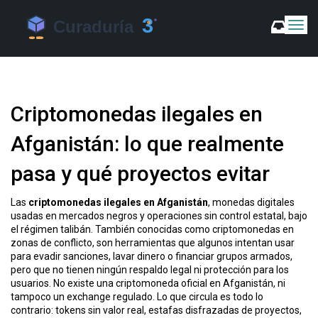
C
a
m
b
i
a
Criptomonedas ilegales en
r
m
Afganistán: lo que realmente
o
d
pasa y qué proyectos evitar
o
d
e
Las
criptomonedas ilegales en Afganistán
,
monedas digitales
N
usadas en mercados negros y operaciones sin control estatal, bajo
a
el régimen talibán
. También conocidas como
criptomonedas en
v
zonas de conflicto
, son herramientas que algunos intentan usar
e
para evadir sanciones, lavar dinero o financiar grupos armados,
g
pero que no tienen ningún respaldo legal ni protección para los
a
usuarios.
No existe una criptomoneda oficial en Afganistán, ni
c
tampoco un exchange regulado. Lo que circula es todo lo
contrario: tokens sin valor real, estafas disfrazadas de proyectos,
i