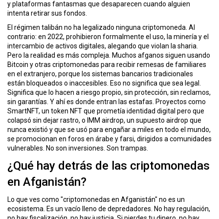
y plataformas fantasmas que desaparecen cuando alguien
ó
intenta retirar sus fondos.
n
El régimen talibán no ha legalizado ninguna criptomoneda. Al
contrario: en 2022, prohibieron formalmente el uso, la minería y el
intercambio de activos digitales, alegando que violan la sharia.
Pero la realidad es más compleja. Muchos afganos siguen usando
Bitcoin y otras criptomonedas para recibir remesas de familiares
en el extranjero, porque los sistemas bancarios tradicionales
están bloqueados o inaccesibles. Eso no significa que sea legal.
Significa que lo hacen a riesgo propio, sin protección, sin reclamos,
sin garantías. Y ahí es donde entran las estafas. Proyectos como
SmartNFT
,
un token NFT que prometía identidad digital pero que
colapsó sin dejar rastro
, o
IMM airdrop
,
un supuesto airdrop que
nunca existió y que se usó para engañar a miles en todo el mundo
,
se promocionan en foros en árabe y farsi, dirigidos a comunidades
vulnerables. No son inversiones. Son trampas.
¿Qué hay detrás de las criptomonedas
en Afganistán?
Lo que ves como "criptomonedas en Afganistán" no es un
ecosistema. Es un vacío lleno de depredadores. No hay regulación,
no hay fiscalización, no hay justicia. Si pierdes tu dinero, no hay