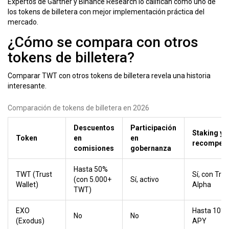
Expertos de Gartner y Binance Research lo califican como uno de
los tokens de billetera con mejor implementación práctica del
mercado.
¿Cómo se compara con otros
tokens de billetera?
Comparar TWT con otros tokens de billetera revela una historia
interesante.
Comparación de tokens de billetera en 2026
Descuentos
Participación
Staking y
Token
en
en
recompen
comisiones
gobernanza
Hasta 50%
TWT (Trust
Sí, con Trus
(con 5.000+
Sí, activo
Wallet)
Alpha
TWT)
EXO
Hasta 10%
No
No
(Exodus)
APY