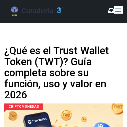
C
a
m
b
i
a
r
¿Qué es el Trust Wallet
m
o
Token (TWT)? Guía
d
o
completa sobre su
d
e
función, uso y valor en
N
a
2026
v
e
CRIPTOMONEDAS
g
a
c
i