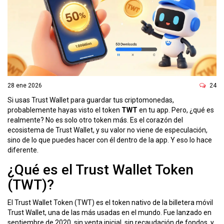
ó
n
28 ene 2026
24
Si usas Trust Wallet para guardar tus criptomonedas,
probablemente hayas visto el token
TWT
en tu app. Pero, ¿qué es
realmente? No es solo otro token más. Es el corazón del
ecosistema de Trust Wallet, y su valor no viene de especulación,
sino de lo que puedes hacer con él dentro de la app. Y eso lo hace
diferente.
¿Qué es el Trust Wallet Token
(TWT)?
El Trust Wallet Token (TWT) es el token nativo de la billetera móvil
Trust Wallet, una de las más usadas en el mundo. Fue lanzado en
septiembre de 2020, sin venta inicial, sin recaudación de fondos, y