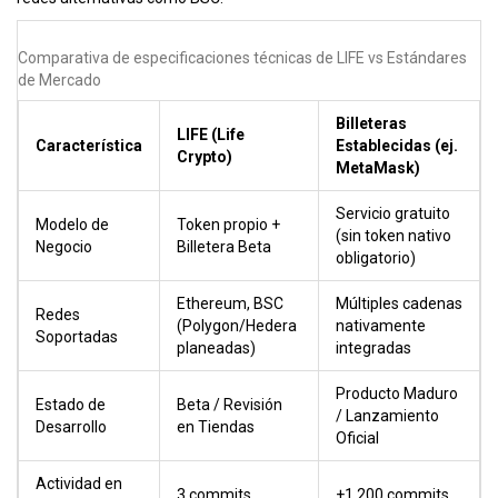
Comparativa de especificaciones técnicas de LIFE vs Estándares
de Mercado
Billeteras
LIFE (Life
Característica
Establecidas (ej.
Crypto)
MetaMask)
Servicio gratuito
Modelo de
Token propio +
(sin token nativo
Negocio
Billetera Beta
obligatorio)
Ethereum, BSC
Múltiples cadenas
Redes
(Polygon/Hedera
nativamente
Soportadas
planeadas)
integradas
Producto Maduro
Estado de
Beta / Revisión
/ Lanzamiento
Desarrollo
en Tiendas
Oficial
Actividad en
3 commits
+1,200 commits