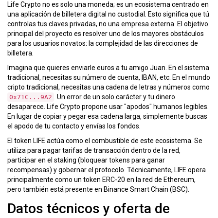
Life Crypto
no es solo una moneda; es un ecosistema centrado en
una aplicación de billetera digital no custodial. Esto significa que tú
controlas tus claves privadas, no una empresa externa. El objetivo
principal del proyecto es resolver uno de los mayores obstáculos
para los usuarios novatos: la complejidad de las direcciones de
billetera.
Imagina que quieres enviarle euros a tu amigo Juan. En el sistema
tradicional, necesitas su número de cuenta, IBAN, etc. En el mundo
cripto tradicional, necesitas una cadena de letras y números como
. Un error de un solo carácter y tu dinero
0x71C...9A2
desaparece. Life Crypto propone usar "apodos" humanos legibles.
En lugar de copiar y pegar esa cadena larga, simplemente buscas
el apodo de tu contacto y envías los fondos.
El token
LIFE
actúa como el combustible de este ecosistema. Se
utiliza para pagar tarifas de transacción dentro de la red,
participar en el staking (bloquear tokens para ganar
recompensas) y gobernar el protocolo. Técnicamente, LIFE opera
principalmente como un token
ERC-20
en la red de Ethereum,
pero también está presente en Binance Smart Chain (BSC).
Datos técnicos y oferta de