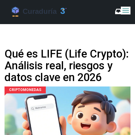
C
a
m
b
i
a
r
Qué es LIFE (Life Crypto):
m
o
Análisis real, riesgos y
d
o
datos clave en 2026
d
e
N
CRIPTOMONEDAS
a
v
e
g
a
c
i