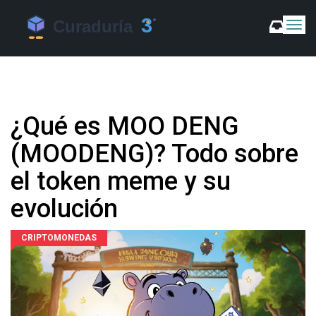
C
a
m
b
i
a
r
¿Qué es MOO DENG
m
o
(MOODENG)? Todo sobre
d
o
el token meme y su
d
e
evolución
N
a
v
CRIPTOMONEDAS
e
g
a
c
i