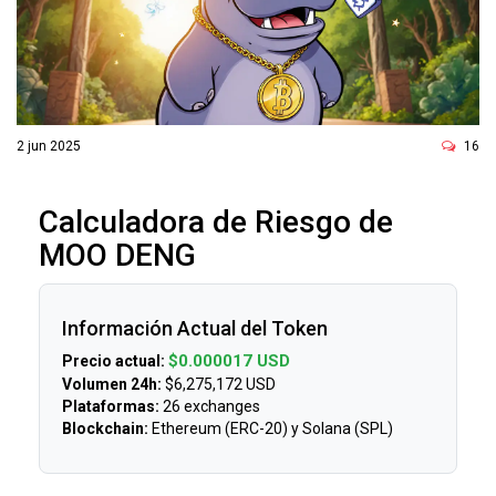
ó
n
2 jun 2025
16
Calculadora de Riesgo de
MOO DENG
Información Actual del Token
$0.000017 USD
Precio actual:
Volumen 24h:
$6,275,172 USD
Plataformas:
26 exchanges
Blockchain:
Ethereum (ERC-20) y Solana (SPL)