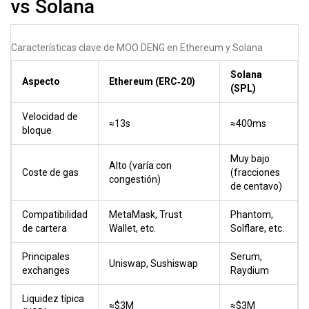
vs Solana
Características clave de MOO DENG en Ethereum y Solana
Solana
Aspecto
Ethereum (ERC‑20)
(SPL)
Velocidad de
≈13s
≈400ms
bloque
Muy bajo
Alto (varía con
Coste de gas
(fracciones
congestión)
de centavo)
Compatibilidad
MetaMask, Trust
Phantom,
de cartera
Wallet, etc.
Solflare, etc.
Principales
Serum,
Uniswap, Sushiswap
exchanges
Raydium
Liquidez típica
≈$3M
≈$3M