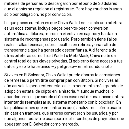
ó
millones de personas lo descargaron por el bono de 30 dólares
n
que el gobierno regalaba al registrarse. Pero hoy, muchos lo usan
solo por obligación, no por convicción.
Lo que pocos cuentan es que
Chivo Wallet
no es solo una billetera:
es un ecosistema. Incluye pagos peer-to-peer, conversión
automática a dólares, retiros en efectivo en cajeros y hasta un
sistema de recompensas por usarlo. Pero también tiene fallos
reales: fallas técnicas, cobros ocultos en retiros, y una falta de
transparencia que ha generado desconfianza. A diferencia de
otras billeteras como Trust Wallet o MetaMask, Chivo no te da
control total de tus claves privadas. El gobierno tiene acceso a tus
datos, y eso lo hace único —y peligroso— en el mundo cripto.
Si vives en El Salvador, Chivo Wallet puede ahorrarte comisiones
de remesas o permitirte comprar pan con Bitcoin. Si no vives allí,
aún así vale la pena entenderlo: es el experimento más grande de
adopción estatal de cripto en la historia. Y aunque muchos lo
abandonaron, sigue siendo el único caso real de una nación entera
intentando reemplazar su sistema monetario con blockchain. En
las publicaciones que encontrarás aquí, analizamos cómo usarlo
sin caer en trampas, qué errores cometieron los usuarios, y por
qué algunos todavía lo usan para recibir airdrops de proyectos que
apuestan por El Salvador como mercado.