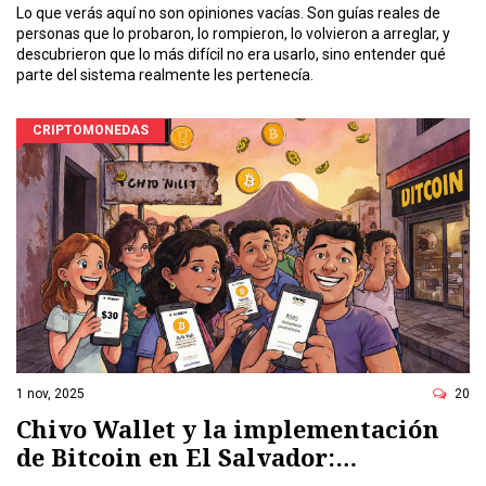
Lo que verás aquí no son opiniones vacías. Son guías reales de
personas que lo probaron, lo rompieron, lo volvieron a arreglar, y
descubrieron que lo más difícil no era usarlo, sino entender qué
parte del sistema realmente les pertenecía.
CRIPTOMONEDAS
1 nov, 2025
20
Chivo Wallet y la implementación
de Bitcoin en El Salvador:
restricciones, fracasos y lecciones