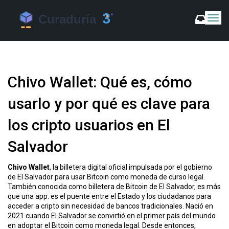
C
a
m
b
i
a
Chivo Wallet: Qué es, cómo
r
m
usarlo y por qué es clave para
o
d
los cripto usuarios en El
o
d
Salvador
e
N
a
Chivo Wallet
,
la billetera digital oficial impulsada por el gobierno
v
de El Salvador para usar Bitcoin como moneda de curso legal
.
e
También conocida como
billetera de Bitcoin de El Salvador
, es más
g
que una app: es el puente entre el Estado y los ciudadanos para
a
acceder a cripto sin necesidad de bancos tradicionales.
Nació en
c
2021 cuando El Salvador se convirtió en el primer país del mundo
i
en adoptar el Bitcoin como moneda legal. Desde entonces,