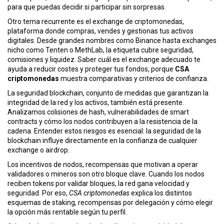
ó
para que puedas decidir si participar sin sorpresas.
n
Otro tema recurrente es el
exchange de criptomonedas
,
plataforma donde compras, vendes y gestionas tus activos
digitales
. Desde grandes nombres como Binance hasta exchanges
nicho como Tenten o MethLab, la etiqueta cubre seguridad,
comisiones y liquidez. Saber cuál es el exchange adecuado te
ayuda a reducir costes y proteger tus fondos, porque
CSA
criptomonedas
muestra comparativas y criterios de confianza.
La
seguridad blockchain
,
conjunto de medidas que garantizan la
integridad de la red y los activos
, también está presente.
Analizamos colisiones de hash, vulnerabilidades de smart
contracts y cómo los nodos contribuyen a la resistencia de la
cadena. Entender estos riesgos es esencial: la seguridad de la
blockchain influye directamente en la confianza de cualquier
exchange o airdrop.
Los
incentivos de nodos
,
recompensas que motivan a operar
validadores o mineros
son otro bloque clave. Cuando los nodos
reciben tokens por validar bloques, la red gana velocidad y
seguridad. Por eso,
CSA criptomonedas
explica los distintos
esquemas de staking, recompensas por delegación y cómo elegir
la opción más rentable según tu perfil.