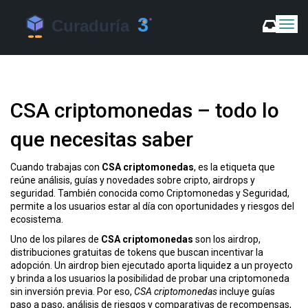
C
a
m
b
i
a
CSA criptomonedas – todo lo
r
m
que necesitas saber
o
d
o
Cuando trabajas con
CSA criptomonedas
,
es la etiqueta que
d
reúne análisis, guías y novedades sobre cripto, airdrops y
e
seguridad
. También conocida como
Criptomonedas y Seguridad
,
N
permite a los usuarios estar al día con oportunidades y riesgos del
a
ecosistema.
v
Uno de los pilares de
CSA criptomonedas
son los
airdrop
,
e
distribuciones gratuitas de tokens que buscan incentivar la
g
adopción
. Un airdrop bien ejecutado aporta liquidez a un proyecto
a
y brinda a los usuarios la posibilidad de probar una criptomoneda
c
sin inversión previa. Por eso,
CSA criptomonedas
incluye guías
i
paso a paso, análisis de riesgos y comparativas de recompensas,