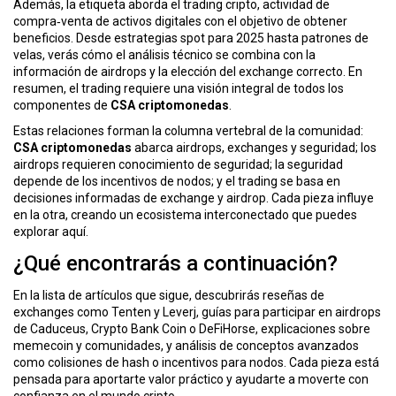
Además, la etiqueta aborda el
trading cripto
,
actividad de
compra‑venta de activos digitales con el objetivo de obtener
beneficios
. Desde estrategias spot para 2025 hasta patrones de
velas, verás cómo el análisis técnico se combina con la
información de airdrops y la elección del exchange correcto. En
resumen, el trading requiere una visión integral de todos los
componentes de
CSA criptomonedas
.
Estas relaciones forman la columna vertebral de la comunidad:
CSA criptomonedas
abarca airdrops, exchanges y seguridad; los
airdrops requieren conocimiento de seguridad; la seguridad
depende de los incentivos de nodos; y el trading se basa en
decisiones informadas de exchange y airdrop. Cada pieza influye
en la otra, creando un ecosistema interconectado que puedes
explorar aquí.
¿Qué encontrarás a continuación?
En la lista de artículos que sigue, descubrirás reseñas de
exchanges como Tenten y Leverj, guías para participar en airdrops
de Caduceus, Crypto Bank Coin o DeFiHorse, explicaciones sobre
memecoin y comunidades, y análisis de conceptos avanzados
como colisiones de hash o incentivos para nodos. Cada pieza está
pensada para aportarte valor práctico y ayudarte a moverte con