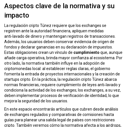
ó
Aspectos clave de la normativa y su
n
impacto
La regulación cripto Túnez requiere que los exchanges se
registren ante la autoridad financiera, apliquen medidas
anti‑lavado de dinero y mantengan registros de transacciones.
Además, los usuarios deben conservar evidencia de origen de
fondos y declarar ganancias en su declaración de impuestos.
Estas obligaciones crean un vínculo de
cumplimiento
que, aunque
añade carga operativa, brinda mayor confianza al ecosistema. Por
otro lado, la normativa también influye en la
adopción de
criptomonedas
local: al establecer reglas claras, el gobierno
fomenta la entrada de proyectos internacionales y la creación de
startups cripto. En la práctica, la regulación cripto Túnez abarca
normas financieras, requiere cumplimiento de leyes anti‑lavado y
condiciona la actividad de los exchanges; los exchanges, a su vez,
deben implementar procesos de verificación de identidad, lo que
mejora la seguridad de los usuarios.
En este espacio encontrarás artículos que cubren desde análisis
de exchanges regulados y comparativas de comisiones hasta
guías para planear una salida legal de países con restricciones
cripto. También veremos cómo la normativa afecta a los airdrops,