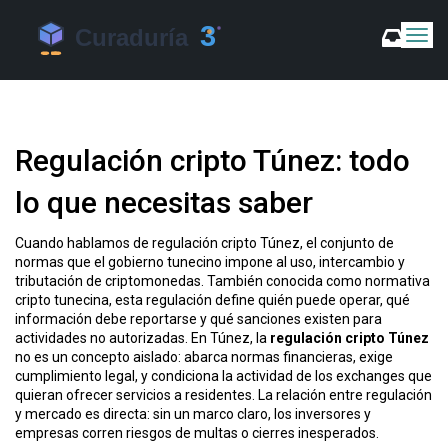
C
a
m
b
i
a
Regulación cripto Túnez: todo
r
m
lo que necesitas saber
o
d
o
Cuando hablamos de
regulación cripto Túnez
,
el conjunto de
d
normas que el gobierno tunecino impone al uso, intercambio y
e
tributación de criptomonedas
. También conocida como
normativa
N
cripto tunecina
, esta regulación define quién puede operar, qué
a
información debe reportarse y qué sanciones existen para
v
actividades no autorizadas. En Túnez, la
regulación cripto Túnez
no es un concepto aislado: abarca normas financieras, exige
e
cumplimiento legal
, y condiciona la actividad de los
exchanges
que
g
quieran ofrecer servicios a residentes. La relación entre regulación
a
y mercado es directa: sin un marco claro, los inversores y
c
empresas corren riesgos de multas o cierres inesperados.
i