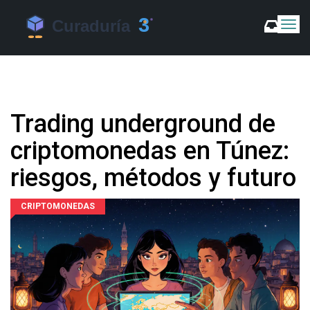
C
a
m
b
i
a
r
Trading underground de
m
o
criptomonedas en Túnez:
d
o
riesgos, métodos y futuro
d
e
N
CRIPTOMONEDAS
a
v
e
g
a
c
i