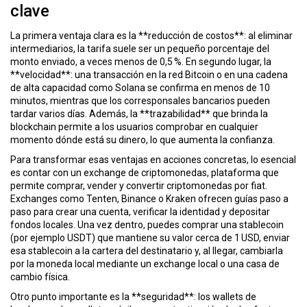
ó
clave
n
La primera ventaja clara es la **reducción de costos**: al eliminar
intermediarios, la tarifa suele ser un pequeño porcentaje del
monto enviado, a veces menos de 0,5 %. En segundo lugar, la
**velocidad**: una transacción en la red Bitcoin o en una cadena
de alta capacidad como Solana se confirma en menos de 10
minutos, mientras que los corresponsales bancarios pueden
tardar varios días. Además, la **trazabilidad** que brinda la
blockchain permite a los usuarios comprobar en cualquier
momento dónde está su dinero, lo que aumenta la confianza.
Para transformar esas ventajas en acciones concretas, lo esencial
es contar con un
exchange de criptomonedas
,
plataforma que
permite comprar, vender y convertir criptomonedas por fiat
.
Exchanges como Tenten, Binance o Kraken ofrecen guías paso a
paso para crear una cuenta, verificar la identidad y depositar
fondos locales. Una vez dentro, puedes comprar una stablecoin
(por ejemplo USDT) que mantiene su valor cerca de 1 USD, enviar
esa stablecoin a la cartera del destinatario y, al llegar, cambiarla
por la moneda local mediante un exchange local o una casa de
cambio física.
Otro punto importante es la **seguridad**: los wallets de