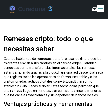
C
a
m
b
i
a
Remesas cripto: todo lo que
r
m
necesitas saber
o
d
o
Cuando hablamos de
remesas
,
transferencias de dinero que los
d
migrantes envían a sus familias en el país de origen
. También
e
conocidas como
transferencias internacionales
, las
remesas
N
están cambiando gracias a la
blockchain
,
una red descentralizada
a
que registra todas las operaciones de forma inmutable
y a las
v
criptomonedas
,
activos digitales como Bitcoin, Ethereum o
stablecoins vinculadas al dólar
. Estas tecnologías permiten que
e
una
remesa
llegue en minutos, con comisiones mucho menores
g
que los canales tradicionales y sin depender de bancos locales.
a
c
Ventajas prácticas y herramientas
i