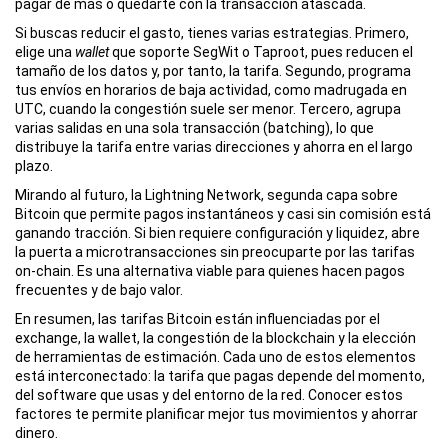
pagar de más o quedarte con la transacción atascada.
Si buscas reducir el gasto, tienes varias estrategias. Primero,
elige una
wallet
que soporte SegWit o Taproot, pues reducen el
tamaño de los datos y, por tanto, la tarifa. Segundo, programa
tus envíos en horarios de baja actividad, como madrugada en
UTC, cuando la congestión suele ser menor. Tercero, agrupa
varias salidas en una sola transacción (batching), lo que
distribuye la tarifa entre varias direcciones y ahorra en el largo
plazo.
Mirando al futuro, la
Lightning Network
,
segunda capa sobre
Bitcoin que permite pagos instantáneos y casi sin comisión
está
ganando tracción. Si bien requiere configuración y liquidez, abre
la puerta a microtransacciones sin preocuparte por las tarifas
on‑chain. Es una alternativa viable para quienes hacen pagos
frecuentes y de bajo valor.
En resumen, las tarifas Bitcoin están influenciadas por el
exchange, la wallet, la congestión de la blockchain y la elección
de herramientas de estimación. Cada uno de estos elementos
está interconectado: la tarifa que pagas depende del momento,
del software que usas y del entorno de la red. Conocer estos
factores te permite planificar mejor tus movimientos y ahorrar
dinero.