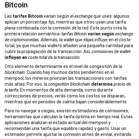
ó
Bitcoin
n
Las
tarifas Bitcoin
varían según el
exchange
que uses: algunos
aplican un porcentaje fijo, mientras que otros usan una tarifa
plana combinada con la comisión de la red. Este punto crea la
primera relación semántica:
tarifas Bitcoin
varían según
exchange
de criptomonedas
. Además, la
wallet
que elijas influye en el coste
total, ya que muchas wallets añaden una pequeña cantidad para
cubrir la propagación de la transacción. Así,
comisiones de wallet
influyen en
coste total de la transacción
.
Otro elemento determinante es el nivel de congestión de la
blockchain
. Cuando hay muchos datos pendientes en el
mempool, los mineros priorizan las transacciones con tarifas
más altas. Por eso, la
congestión blockchain
determina
precio de
la tarifa
. En momentos de alta demanda, como durante
correcciones de precios, verás cómo los costos se disparan,
mientras que en periodos de calma bajan considerablemente.
Para no navegar a ciegas, existen
estimadores de comisiones
,
herramientas que calculan la tarifa óptima en tiempo real
. Estas
aplicaciones analizan el estado actual del mempool y
recomiendan una tarifa que equilibre rapidez y gasto. Usar un
estimador permite ajustar la comisión antes de enviar, evitando