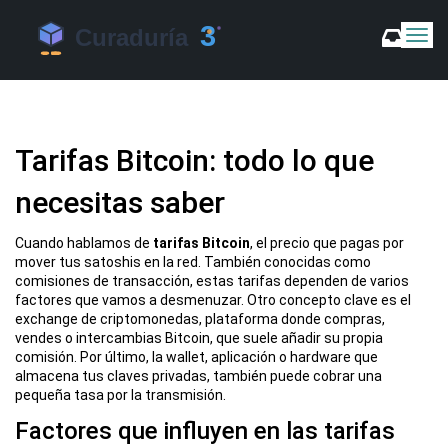
C
a
m
b
i
a
Tarifas Bitcoin: todo lo que
r
m
necesitas saber
o
d
o
Cuando hablamos de
tarifas Bitcoin
,
el precio que pagas por
d
mover tus satoshis en la red
. También conocidas como
e
comisiones de transacción
, estas tarifas dependen de varios
N
factores que vamos a desmenuzar. Otro concepto clave es el
a
exchange de criptomonedas
,
plataforma donde compras,
v
vendes o intercambias Bitcoin
, que suele añadir su propia
comisión. Por último, la
wallet
,
aplicación o hardware que
e
almacena tus claves privadas
, también puede cobrar una
g
pequeña tasa por la transmisión.
a
c
Factores que influyen en las tarifas
i