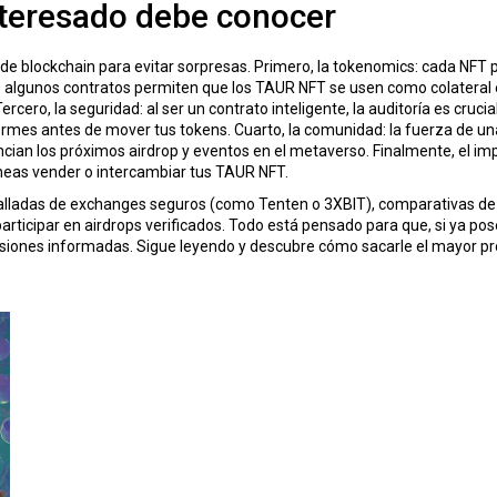
nteresado debe conocer
 de
blockchain
para evitar sorpresas. Primero, la tokenomics: cada NFT 
ad: algunos contratos permiten que los TAUR NFT se usen como colateral
cero, la seguridad: al ser un contrato inteligente, la auditoría es cr
formes antes de mover tus tokens. Cuarto, la comunidad: la fuerza de un
ncian los próximos
airdrop
y eventos en el
metaverso
. Finalmente, el i
laneas vender o intercambiar tus TAUR NFT.
etalladas de exchanges seguros (como Tenten o 3XBIT), comparativas de 
 participar en airdrops verificados. Todo está pensado para que, si ya 
isiones informadas. Sigue leyendo y descubre cómo sacarle el mayor pr