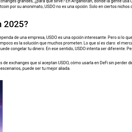
xchanges grandes, ¿para qué sirve? En Afganistán, donde la gente usa U
tcoin por su anonimato, USDO no es una opción. Solo en ciertos nichos
n 2025?
penda de una empresa, USDO es una opción interesante. Pero si lo que qu
oco es la solución que muchos prometen. Lo que sí es claro: el mercado
 puede congelar tu dinero. En ese sentido, USDO intenta ser diferente. P
les de exchanges que sí aceptan USDO, cómo usarla en DeFi sin perder di
s escenarios, puede ser tu mejor aliada.