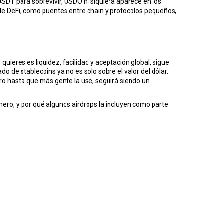
SDT para sobrevivir, USDO ni siquiera aparece en los
 de DeFi, como puentes entre chain y protocolos pequeños,
ieres es liquidez, facilidad y aceptación global, sigue
 de stablecoins ya no es solo sobre el valor del dólar.
ero hasta que más gente la use, seguirá siendo un
nero, y por qué algunos airdrops la incluyen como parte