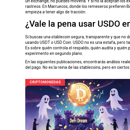
un exchange, no puedes moverla. Y si no la aceptan los e
rastreos. En Marruecos, donde los remeseros prefieren Bi
empieza a tener algo de tracción.
¿Vale la pena usar USDO e
Si buscas una stablecoin segura, transparente y que no de
usando USDT o USD Coin. USDO no es una estafa, pero tamp
Es sobre quién controla el respaldo, quién audita y quién
experimento en segundo plano.
En las siguientes publicaciones, encontrarás análisis rea
del pago. No es la reina de las stablecoins, pero en cierto
CRIPTOMONEDAS