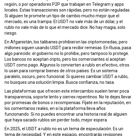
ó
región
, o por operadores P2P que trabajan en Telegram y apps
n
locales. Estas transacciones son rápidas, pero no están reguladas.
Si alguien te promete un tipo de cambio mucho mejor que el
mercado, es una trampa. El USDT no vale más de un dólar, y el
rublo no vale más de lo que el mercado dice. No hay magia, solo
riesgo.
En Afganistán, los talibanes prohibieron las criptomonedas, pero
millones siguen usando USDT para recibir remesas. En Rusia, pasa
algo parecido: el gobierno no lo prohíbe, pero tampoco lo protege.
Los bancos no aceptan cripto, pero los comerciantes sí aceptan
USDT como pago. Algunos lo convierten a rublo en efectivo, otros
lo usan para comprar bienes de otros países. Es un sistema
paralelo, oscuro, pero funcional. Si quieres cambiar USDT a rublo,
no busques una solución limpia. Busca confianza, no tasa.
Las plataformas que ofrecen este intercambio suelen tener poca
transparencia, soporte lento y cierres repentinos. No te dejes llevar
por promesas de bonos o recompensas. Fíjate en la reputación, en
los comentarios reales, en si la plataforma lleva años
funcionando. Si no puedes encontrar una historia real de alguien
que haya sacado rublos sin perder todo, mejor espera.
En 2025, el USDT a rublo no es un tema de especulación. Es un
tema de necesidad. Y en este espacio, encontrarás revisiones