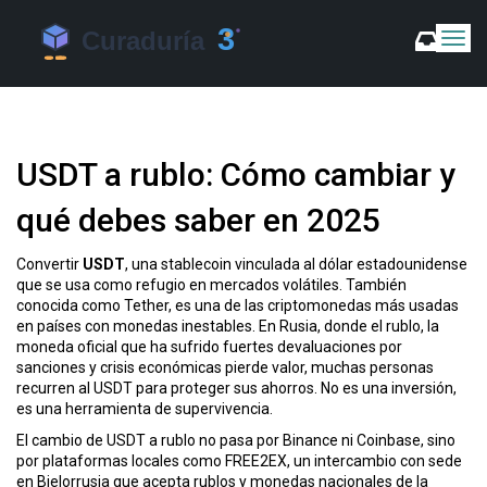
C
a
m
b
i
a
USDT a rublo: Cómo cambiar y
r
m
qué debes saber en 2025
o
d
o
Convertir
USDT
,
una stablecoin vinculada al dólar estadounidense
d
que se usa como refugio en mercados volátiles
. También
e
conocida como
Tether
, es una de las criptomonedas más usadas
N
en países con monedas inestables
. En Rusia, donde el
rublo
,
la
a
moneda oficial que ha sufrido fuertes devaluaciones por
v
sanciones y crisis económicas
pierde valor, muchas personas
recurren al USDT para proteger sus ahorros. No es una inversión,
e
es una herramienta de supervivencia.
g
a
El cambio de USDT a rublo no pasa por Binance ni Coinbase, sino
c
por plataformas locales como
FREE2EX
,
un intercambio con sede
i
en Bielorrusia que acepta rublos y monedas nacionales de la