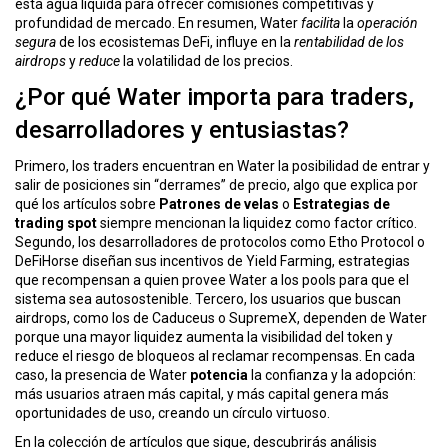
esta agua líquida para ofrecer comisiones competitivas y
ó
profundidad de mercado. En resumen, Water
facilita
la
operación
n
segura
de los ecosistemas DeFi, influye en la
rentabilidad de los
airdrops
y
reduce
la volatilidad de los precios.
¿Por qué Water importa para traders,
desarrolladores y entusiastas?
Primero, los traders encuentran en Water la posibilidad de entrar y
salir de posiciones sin “derrames” de precio, algo que explica por
qué los artículos sobre
Patrones de velas
o
Estrategias de
trading spot
siempre mencionan la liquidez como factor crítico.
Segundo, los desarrolladores de protocolos como Etho Protocol o
DeFiHorse diseñan sus incentivos de
Yield Farming
,
estrategias
que recompensan a quien provee Water a los pools
para que el
sistema sea autosostenible. Tercero, los usuarios que buscan
airdrops, como los de Caduceus o SupremeX, dependen de Water
porque una mayor liquidez aumenta la visibilidad del token y
reduce el riesgo de bloqueos al reclamar recompensas. En cada
caso, la presencia de Water
potencia
la confianza y la adopción:
más usuarios atraen más capital, y más capital genera más
oportunidades de uso, creando un círculo virtuoso.
En la colección de artículos que sigue, descubrirás análisis