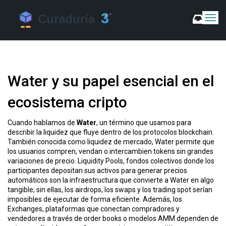
C
a
m
b
i
a
Water y su papel esencial en el
r
m
ecosistema cripto
o
d
o
Cuando hablamos de
Water
,
un término que usamos para
d
describir la liquidez que fluye dentro de los protocolos blockchain
.
e
También conocida como
liquidez de mercado
, Water permite que
N
los usuarios compren, vendan o intercambien tokens sin grandes
a
variaciones de precio.
Liquidity Pools
,
fondos colectivos donde los
v
participantes depositan sus activos para generar precios
automáticos
son la infraestructura que convierte a Water en algo
e
tangible; sin ellas, los airdrops, los swaps y los trading spot serían
g
imposibles de ejecutar de forma eficiente. Además, los
a
Exchanges
,
plataformas que conectan compradores y
c
vendedores a través de order books o modelos AMM
dependen de
i