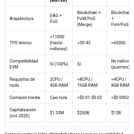
(WATER)
Blockchain +
Blockchain
DAG +
Arquitectura
PoW/PoS
+
PoS
(Merge)
PoH/PoS
≈11000
TPS teórico
(hasta
≈30-45
≈65000
millones)
Compatibilidad
No nativo
Sí (100%)
Sí
EVM
(puentes)
Requisitos de
2CPU /
≈8CPU /
≈4CPU /
nodo
4GB RAM
16GB RAM
8GB RAM
Comisión media
Casi nula
≈$0.01-$0.02
≈$0.00025
Capitalización
$1.33M
$250B
$12B
(oct‑2025)