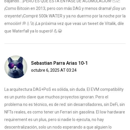
bajando… ¡PERO ES QUE ESTÁ EN FASE DE ACUMULACIÓN! 📉📈
¡Como Bitcoin en 2013, pero con más DAG y menos drama! ¡Soy un
creyente! ¡Compré 500k WATER y ya no duermo por la noche por la
emoción! 💭💧🚀 ¡La próxima vez que veas un tweet de Vitalik, dile
que Waterfall ya lo superó! 💪😭
Sebastian Parra Arias 10-1
octubre 6, 2025 AT 03:24
La arquitectura DAG+PoS es sólida, sin duda. El EVM compatibility
es un punto clave que muchos proyectos ignoran. Pero el
problema no es técnico, es de red: sin desarrolladores, sin DeFi, sin
NFTs reales, es como tener un Ferrari sin gasolina. El low hardware
requirement es un plus, pero si nadie lo ejecuta, no hay
descentralización, solo un nodo esperando a que alguien lo