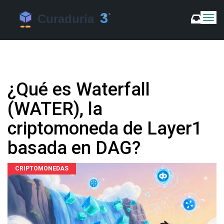
C
a
m
b
i
a
r
¿Qué es Waterfall
m
o
(WATER), la
d
o
criptomoneda de Layer1
d
e
basada en DAG?
N
a
v
CRIPTOMONEDAS
e
g
a
c
i