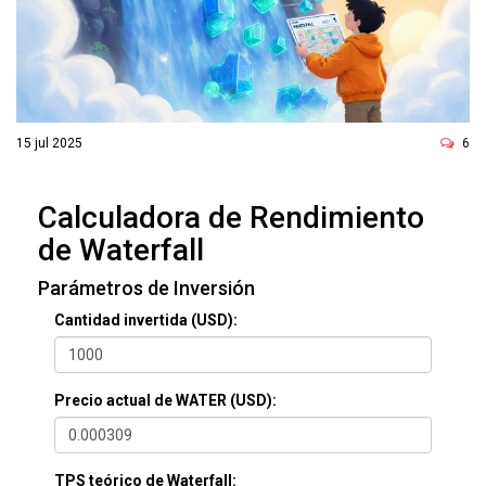
ó
n
15 jul 2025
6
Calculadora de Rendimiento
de Waterfall
Parámetros de Inversión
Cantidad invertida (USD):
Precio actual de WATER (USD):
TPS teórico de Waterfall: