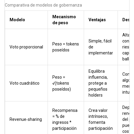
Comparativa de modelos de gobernanza
Mecanismo
Modelo
Ventajas
Desve
de peso
Alta
Simple, fácil
conce
Peso = tokens
Voto proporcional
de
riesgo
poseídos
implementar
captu
balle
Equilibra
Compl
Peso =
influencia,
algorí
Voto cuadrático
√(tokens
protege a
meno
poseídos)
pequeños
intuic
holders
Depen
Recompensa
Crea valor
rendi
= % de
intrínseco,
Revenue‑sharing
del pr
ingresos *
fomenta
puede
participación
participación
costo