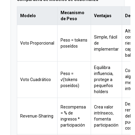
Mecanismo
Modelo
Ventajas
Desv
de Peso
Alta
Simple, fácil
conc
Peso = tokens
Voto Proporcional
de
riesg
poseídos
implementar
capt
ball
Equilibra
Comp
Peso =
influencia,
algor
Voto Cuadrático
√(tokens
protege a
men
poseídos)
pequeños
intui
holders
Depe
Recompensa
Crea valor
rend
= % de
intrínseco,
Revenue-Sharing
del p
ingresos *
fomenta
pued
participación
participación
cost