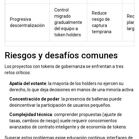
Control
Reduce
migrado
Requi
Progresiva
riesgo de
gradualmente
planif
descentralización
captura
del equipo a
largo 
temprana
token holders
Riesgos y desafíos comunes
Los proyectos con tokens de gobernanza se enfrentan a tres
retos críticos:
Apatía del votante
: la mayoría de los holders no ejercen su
derecho, lo que deja decisiones en manos de una minoría activa.
Concentración de poder
: la presencia de
ballenas
puede
desincentivar la participación de usuarios pequeños.
Complejidad técnica
: comprender propuestas (ajuste de
tasas, cambios de riesgo) suele requerir conocimientos
avanzados de
contrato inteligente
y de economía de tokens.
Superar estos problemas exige educación continua, interfaces de