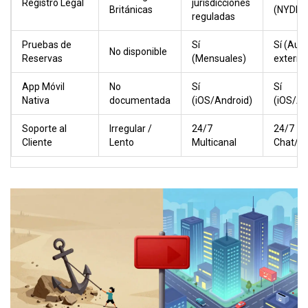
Registro Legal
jurisdicciones
Británicas
(NYDFS
reguladas
Pruebas de
Sí
Sí (Audi
No disponible
Reservas
(Mensuales)
externa
App Móvil
No
Sí
Sí
Nativa
documentada
(iOS/Android)
(iOS/An
Soporte al
Irregular /
24/7
24/7
Cliente
Lento
Multicanal
Chat/T