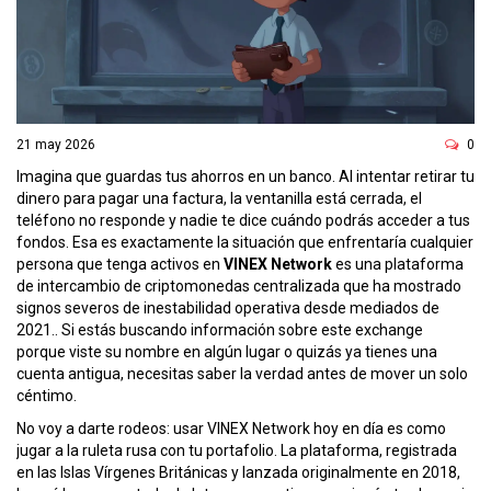
ó
n
21 may 2026
0
Imagina que guardas tus ahorros en un banco. Al intentar retirar tu
dinero para pagar una factura, la ventanilla está cerrada, el
teléfono no responde y nadie te dice cuándo podrás acceder a tus
fondos. Esa es exactamente la situación que enfrentaría cualquier
persona que tenga activos en
VINEX Network
es
una plataforma
de intercambio de criptomonedas centralizada que ha mostrado
signos severos de inestabilidad operativa desde mediados de
2021
.
. Si estás buscando información sobre este exchange
porque viste su nombre en algún lugar o quizás ya tienes una
cuenta antigua, necesitas saber la verdad antes de mover un solo
céntimo.
No voy a darte rodeos: usar VINEX Network hoy en día es como
jugar a la ruleta rusa con tu portafolio. La plataforma, registrada
en las Islas Vírgenes Británicas y lanzada originalmente en 2018,