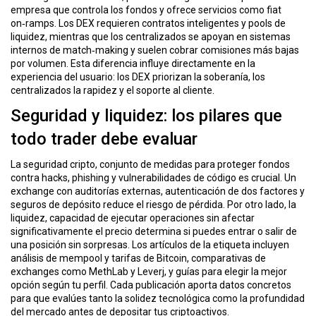
ó
empresa que controla los fondos y ofrece servicios como fiat
n
on‑ramps
. Los DEX requieren contratos inteligentes y pools de
liquidez, mientras que los centralizados se apoyan en sistemas
internos de match‑making y suelen cobrar comisiones más bajas
por volumen. Esta diferencia influye directamente en la
experiencia del usuario: los DEX priorizan la soberanía, los
centralizados la rapidez y el soporte al cliente.
Seguridad y liquidez: los pilares que
todo trader debe evaluar
La
seguridad cripto
,
conjunto de medidas para proteger fondos
contra hacks, phishing y vulnerabilidades de código
es crucial. Un
exchange con auditorías externas, autenticación de dos factores y
seguros de depósito reduce el riesgo de pérdida. Por otro lado, la
liquidez
,
capacidad de ejecutar operaciones sin afectar
significativamente el precio
determina si puedes entrar o salir de
una posición sin sorpresas. Los artículos de la etiqueta incluyen
análisis de mempool y tarifas de Bitcoin, comparativas de
exchanges como MethLab y Leverj, y guías para elegir la mejor
opción según tu perfil. Cada publicación aporta datos concretos
para que evalúes tanto la solidez tecnológica como la profundidad
del mercado antes de depositar tus criptoactivos.