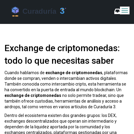
C
a
m
b
i
a
Exchange de criptomonedas:
r
m
todo lo que necesitas saber
o
d
o
Cuando hablamos de
exchange de criptomonedas
,
plataformas
d
donde se compran, venden o intercambian activos digitales
.
e
También conocida como
intercambio cripto
, esta herramienta se
N
ha convertido en la puerta de entrada al mundo blockchain. Un
a
exchange de criptomonedas
no solo permite tradear, sino que
v
también ofrece custodias, herramientas de análisis y acceso a
airdrops, tal como vemos en varios artículos de Curaduría 3.
e
g
Dentro del ecosistema existen dos grandes grupos: los
DEX
,
a
exchanges descentralizados que operan sin intermediario y
c
dependen de la liquidez aportada por la comunidad
y los
i
exchanges centralizados
,
plataformas gestionadas por una