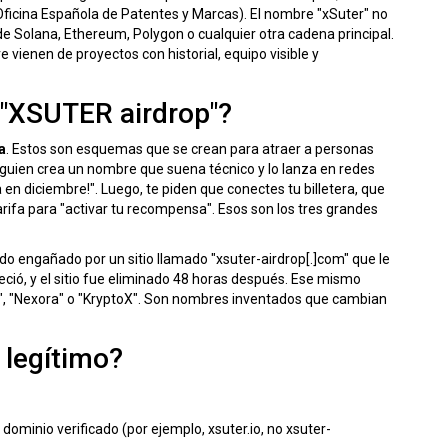
Oficina Española de Patentes y Marcas). El nombre "xSuter" no
e Solana, Ethereum, Polygon o cualquier otra cadena principal.
e vienen de proyectos con historial, equipo visible y
 "XSUTER airdrop"?
a
. Estos son esquemas que se crean para atraer a personas
lguien crea un nombre que suena técnico y lo lanza en redes
en diciembre!". Luego, te piden que conectes tu billetera, que
ifa para "activar tu recompensa". Esos son los tres grandes
do engañado por un sitio llamado "xsuter-airdrop[.]com" que le
reció, y el sitio fue eliminado 48 horas después. Ese mismo
", "Nexora" o "KryptoX". Son nombres inventados que cambian
 legítimo?
 dominio verificado (por ejemplo, xsuter.io, no xsuter-