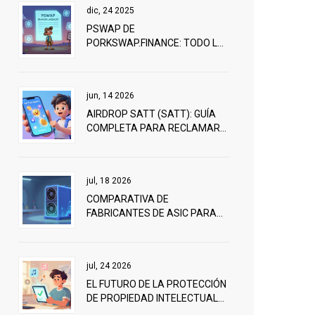
dic, 24 2025
PSWAP DE
PORKSWAP.FINANCE: TODO LO
QUE NECESITAS SABER SOBRE
EL AIRDROP Y EL TOKEN
jun, 14 2026
AIRDROP SATT (SATT): GUÍA
COMPLETA PARA RECLAMAR
TOKENS GRATIS EN 2026
jul, 18 2026
COMPARATIVA DE
FABRICANTES DE ASIC PARA
MINERÍA: BITMAIN, MICROBT Y
ALTERNATIVAS EN 2026
jul, 24 2026
EL FUTURO DE LA PROTECCIÓN
DE PROPIEDAD INTELECTUAL
CON BLOCKCHAIN EN 2026