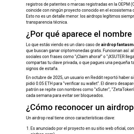
registros de patentes o marcas registradas en la OEPM (
coincide con ningún proyecto conocido en el ecosistema d
Esto no es un detalle menor: los airdrops legítimos siempr
transparencia técnica.
¿Por qué aparece el nombre
Lo que estás viendo es un claro caso de
airdrop fantasm
que buscan ganar criptomonedas gratis. Funcionan así: a
sociales con frases como "¡Claim ahora!" o "¡XSUTER llega 
compartas tu clave privada, o que pagues una pequeña tar
signos de estafa.
En octubre de 2025, un usuario en Reddit reportó haber si
pidió 0.05 ETH para "verificar su wallet". El dinero desapa
patrón se repite con nombres como "xSuter", "ZetaToken
cada semana para evitar ser bloqueados.
¿Cómo reconocer un airdrop
Un airdrop real tiene cinco características clave:
Es anunciado por el proyecto en su sitio web oficial, con