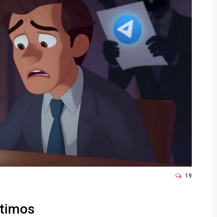
19
ítimos