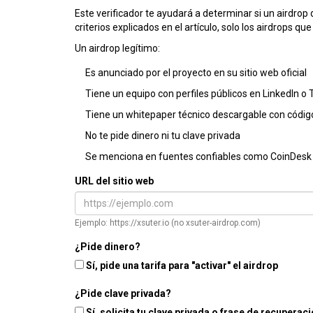
Este verificador te ayudará a determinar si un airdro
criterios explicados en el artículo, solo los airdrops q
Un airdrop legítimo:
Es anunciado por el proyecto en su sitio web oficial
Tiene un equipo con perfiles públicos en LinkedIn o 
Tiene un whitepaper técnico descargable con código
No te pide dinero ni tu clave privada
Se menciona en fuentes confiables como CoinDesk
URL del sitio web
Ejemplo: https://xsuter.io (no xsuter-airdrop.com)
¿Pide dinero?
Sí, pide una tarifa para "activar" el airdrop
¿Pide clave privada?
Sí, solicita tu clave privada o frase de recuperac