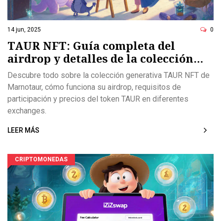
ó
n
14 jun, 2025
0
TAUR NFT: Guía completa del
airdrop y detalles de la colección
generativa de Marnotaur
Descubre todo sobre la colección generativa TAUR NFT de
Marnotaur, cómo funciona su airdrop, requisitos de
participación y precios del token TAUR en diferentes
exchanges.
LEER MÁS
CRIPTOMONEDAS