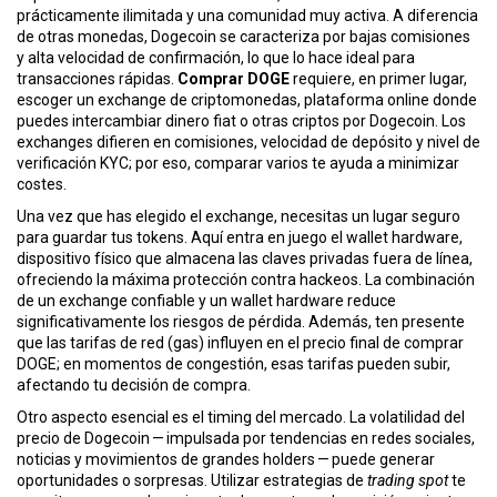
ó
prácticamente ilimitada y una comunidad muy activa
. A diferencia
n
de otras monedas, Dogecoin se caracteriza por bajas comisiones
y alta velocidad de confirmación, lo que lo hace ideal para
transacciones rápidas.
Comprar DOGE
requiere, en primer lugar,
escoger un
exchange de criptomonedas
,
plataforma online donde
puedes intercambiar dinero fiat o otras criptos por Dogecoin
. Los
exchanges difieren en comisiones, velocidad de depósito y nivel de
verificación KYC; por eso, comparar varios te ayuda a minimizar
costes.
Una vez que has elegido el exchange, necesitas un lugar seguro
para guardar tus tokens. Aquí entra en juego el
wallet hardware
,
dispositivo físico que almacena las claves privadas fuera de línea,
ofreciendo la máxima protección contra hackeos
. La combinación
de un exchange confiable y un wallet hardware reduce
significativamente los riesgos de pérdida. Además, ten presente
que las tarifas de red (gas) influyen en el precio final de comprar
DOGE; en momentos de congestión, esas tarifas pueden subir,
afectando tu decisión de compra.
Otro aspecto esencial es el timing del mercado. La volatilidad del
precio de Dogecoin — impulsada por tendencias en redes sociales,
noticias y movimientos de grandes holders — puede generar
oportunidades o sorpresas. Utilizar estrategias de
trading spot
te