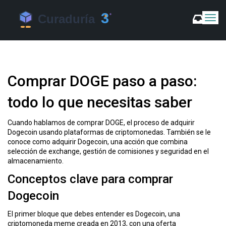
C
a
m
b
i
a
Comprar DOGE paso a paso:
r
m
todo lo que necesitas saber
o
d
o
Cuando hablamos de
comprar DOGE
,
el proceso de adquirir
d
Dogecoin usando plataformas de criptomonedas
. También se le
e
conoce como
adquirir Dogecoin
, una acción que combina
N
selección de exchange, gestión de comisiones y seguridad en el
a
almacenamiento.
v
Conceptos clave para comprar
e
g
Dogecoin
a
c
El primer bloque que debes entender es
Dogecoin
,
una
i
criptomoneda meme creada en 2013, con una oferta