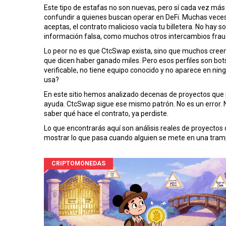
Este tipo de estafas
no son nuevas
,
pero sí cada vez más 
confundir a quienes buscan operar en DeFi. Muchas veces,
aceptas, el contrato malicioso vacía tu billetera. No hay 
información falsa, como muchos otros
intercambios fra
Lo peor no es que CtcSwap exista, sino que muchos creen
que dicen haber ganado miles. Pero esos perfiles son bots
verificable, no tiene equipo conocido y no aparece en nin
usa?
En este sitio hemos analizado decenas de proyectos que
ayuda. CtcSwap sigue ese mismo patrón. No es un error. No
saber qué hace el contrato, ya perdiste.
Lo que encontrarás aquí son análisis reales de proyecto
mostrar lo que pasa cuando alguien se mete en una trampa. 
CRIPTOMONEDAS