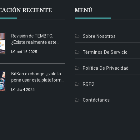
CACIÓN RECIENTE
MENÚ
Revisión de TEMBTC:
Sobre Nosotros
¿Existe realmente este
exchange de
oct 16 2025
Términos De Servicio
criptomonedas?
Política De Privacidad
BitKan exchange: ¿vale la
pena usar esta plataforma
RGPD
de criptomonedas en
dic 4 2025
2025?
Contáctanos