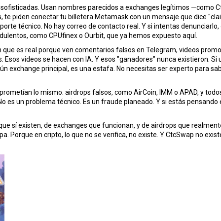
sofisticadas
. Usan nombres parecidos a exchanges legítimos —como 
 te piden conectar tu billetera Metamask con un mensaje que dice "clai
soporte técnico. No hay correo de contacto real. Y si intentas denunciarl
udulentos
,
como CPUfinex o Ourbit
, que ya hemos expuesto aquí.
 que es real porque ven comentarios falsos en Telegram, videos promo
. Esos videos se hacen con IA. Y esos "ganadores" nunca existieron. Si 
gún exchange principal, es una estafa. No necesitas ser experto para sa
 prometían lo mismo:
airdrops falsos
,
como AirCoin, IMM o APAD
, y todo
 es un problema técnico. Es un fraude planeado. Y si estás pensando en 
s que sí existen, de exchanges que funcionan, y de airdrops que realm
Porque en cripto, lo que no se verifica, no existe. Y CtcSwap no existe.