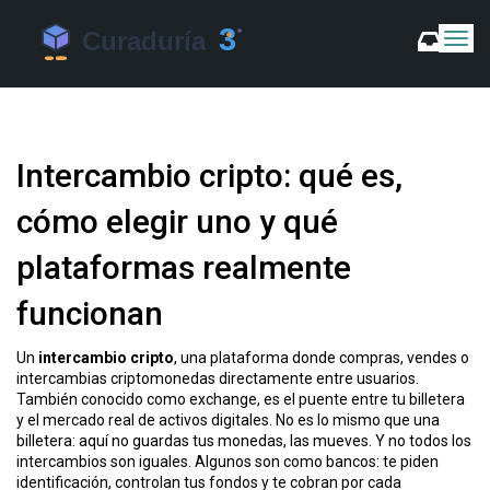
C
a
m
b
i
a
Intercambio cripto: qué es,
r
m
cómo elegir uno y qué
o
d
plataformas realmente
o
d
funcionan
e
N
a
Un
intercambio cripto
,
una plataforma donde compras, vendes o
v
intercambias criptomonedas directamente entre usuarios
.
e
También conocido como
exchange
, es el puente entre tu billetera
g
y el mercado real de activos digitales.
No es lo mismo que una
a
billetera: aquí no guardas tus monedas, las mueves. Y no todos los
c
intercambios son iguales. Algunos son como bancos: te piden
i
identificación, controlan tus fondos y te cobran por cada