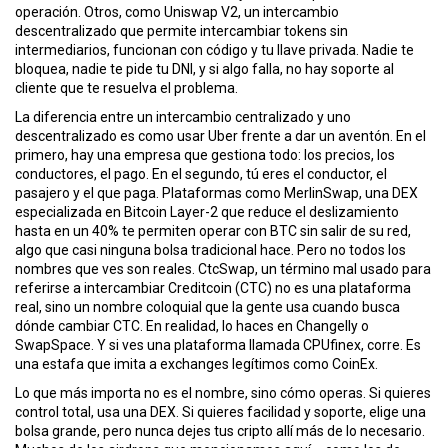
ó
operación. Otros, como
Uniswap V2
,
un intercambio
n
descentralizado que permite intercambiar tokens sin
intermediarios
, funcionan con código y tu llave privada. Nadie te
bloquea, nadie te pide tu DNI, y si algo falla, no hay soporte al
cliente que te resuelva el problema.
La diferencia entre un intercambio centralizado y uno
descentralizado es como usar Uber frente a dar un aventón. En el
primero, hay una empresa que gestiona todo: los precios, los
conductores, el pago. En el segundo, tú eres el conductor, el
pasajero y el que paga. Plataformas como
MerlinSwap
,
una DEX
especializada en Bitcoin Layer-2 que reduce el deslizamiento
hasta en un 40%
te permiten operar con BTC sin salir de su red,
algo que casi ninguna bolsa tradicional hace. Pero no todos los
nombres que ves son reales.
CtcSwap
,
un término mal usado para
referirse a intercambiar Creditcoin (CTC)
no es una plataforma
real, sino un nombre coloquial que la gente usa cuando busca
dónde cambiar CTC. En realidad, lo haces en Changelly o
SwapSpace. Y si ves una plataforma llamada CPUfinex, corre. Es
una estafa que imita a exchanges legítimos como CoinEx.
Lo que más importa no es el nombre, sino cómo operas. Si quieres
control total, usa una DEX. Si quieres facilidad y soporte, elige una
bolsa grande, pero nunca dejes tus cripto allí más de lo necesario.