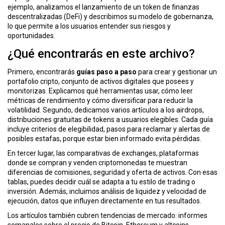
ó
ejemplo, analizamos el lanzamiento de un token de finanzas
n
descentralizadas (DeFi) y describimos su modelo de gobernanza,
lo que permite a los usuarios entender sus riesgos y
oportunidades.
¿Qué encontrarás en este archivo?
Primero, encontrarás
guías paso a paso
para crear y gestionar un
portafolio cripto
,
conjunto de activos digitales que posees y
monitorizas
. Explicamos qué herramientas usar, cómo leer
métricas de rendimiento y cómo diversificar para reducir la
volatilidad. Segundo, dedicamos varios artículos a los
airdrops
,
distribuciones gratuitas de tokens a usuarios elegibles
. Cada guía
incluye criterios de elegibilidad, pasos para reclamar y alertas de
posibles estafas, porque estar bien informado evita pérdidas.
En tercer lugar, las comparativas de
exchanges
,
plataformas
donde se compran y venden criptomonedas
te muestran
diferencias de comisiones, seguridad y oferta de activos. Con esas
tablas, puedes decidir cuál se adapta a tu estilo de trading o
inversión. Además, incluimos análisis de liquidez y velocidad de
ejecución, datos que influyen directamente en tus resultados.
Los artículos también cubren tendencias de mercado: informes