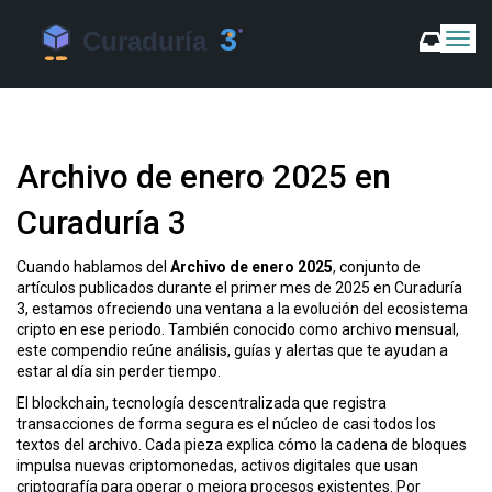
C
a
m
b
i
a
Archivo de enero 2025 en
r
m
Curaduría 3
o
d
o
Cuando hablamos del
Archivo de enero 2025
,
conjunto de
d
artículos publicados durante el primer mes de 2025 en Curaduría
e
3
, estamos ofreciendo una ventana a la evolución del ecosistema
N
cripto en ese periodo. También conocido como
archivo mensual
,
a
este compendio reúne análisis, guías y alertas que te ayudan a
v
estar al día sin perder tiempo.
e
El
blockchain
,
tecnología descentralizada que registra
g
transacciones de forma segura
es el núcleo de casi todos los
a
textos del archivo. Cada pieza explica cómo la cadena de bloques
c
impulsa nuevas
criptomonedas
,
activos digitales que usan
i
criptografía para operar
o mejora procesos existentes. Por