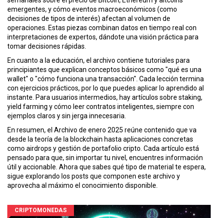
semanales sobre el precio de Bitcoin, Ethereum y altcoins
emergentes, y cómo eventos macroeconómicos (como
decisiones de tipos de interés) afectan al volumen de
operaciones. Estas piezas combinan datos en tiempo real con
interpretaciones de expertos, dándote una visión práctica para
tomar decisiones rápidas.
En cuanto a la educación, el archivo contiene tutoriales para
principiantes que explican conceptos básicos como "qué es una
wallet" o "cómo funciona una transacción". Cada lección termina
con ejercicios prácticos, por lo que puedes aplicar lo aprendido al
instante. Para usuarios intermedios, hay artículos sobre staking,
yield farming y cómo leer contratos inteligentes, siempre con
ejemplos claros y sin jerga innecesaria.
En resumen, el
Archivo de enero 2025
reúne contenido que va
desde la teoría de la
blockchain
hasta aplicaciones concretas
como
airdrops
y gestión de
portafolio cripto
. Cada artículo está
pensado para que, sin importar tu nivel, encuentres información
útil y accionable. Ahora que sabes qué tipo de material te espera,
sigue explorando los posts que componen este archivo y
aprovecha al máximo el conocimiento disponible.
CRIPTOMONEDAS