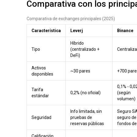
Comparativa con los princi
Comparativa de exchanges principales (2025)
Característica
Leverj
Binance
Híbrido
Tipo
(centralizado +
Centraliz
DeFi)
Activos
~30 pares
+700 pare
disponibles
0,1% - 0,
Tarifa
0,2% (no oficial)
(según
estándar
volumen)
Info limitada, sin
Seguro S
Seguridad
pruebas de
seguro de
reservas públicas
fondos de
Calificación