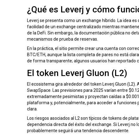
¿Qué es Leverj y cómo func
Leverj se presenta como un
exchange híbrido
. La idea es
facilidad de un exchange centralizado mientras mantienen
de la
DeFi
. Sin embargo, la documentación pública no detall
mecanismos de prueba de reservas.
En la práctica, el sitio permite crear una cuenta con cor
BTC/ETH, aunque la lista completa de pares no está clara
de forma transparente; algunos usuarios han reportado car
El token Leverj Gluon (L2)
El ecosistema gira alrededor del token
Leverj Gluon (L2)
.
SwapSpace. Las previsiones para 2025 varían entre $0.12
extremadamente pesimistas y proyectan caídas a $0.001 p
plataforma y, potencialmente, para acceder a funciones p
clara.
Los riesgos asociados al L2 son típicos de tokens de plata
dependencia directa del éxito del exchange. Si Leverj no lo
probablemente seguirá una tendencia descendente.