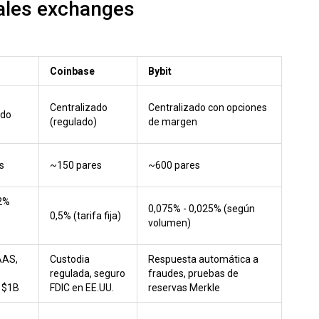
pales exchanges
Coinbase
Bybit
Centralizado
Centralizado con opciones
ado
(regulado)
de margen
s
~150 pares
~600 pares
02%
0,075% - 0,025% (según
0,5% (tarifa fija)
volumen)
AAS,
Custodia
Respuesta automática a
regulada, seguro
fraudes, pruebas de
 $1B
FDIC en EE.UU.
reservas Merkle