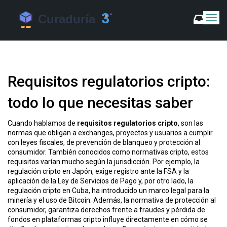
C
a
m
b
i
a
Requisitos regulatorios cripto:
r
m
todo lo que necesitas saber
o
d
o
Cuando hablamos de
requisitos regulatorios cripto
,
son las
d
normas que obligan a exchanges, proyectos y usuarios a cumplir
e
con leyes fiscales, de prevención de blanqueo y protección al
N
consumidor
. También conocidos como
normativas cripto
, estos
a
requisitos varían mucho según la jurisdicción. Por ejemplo, la
v
regulación cripto en Japón
,
exige registro ante la FSA y la
aplicación de la Ley de Servicios de Pago
y, por otro lado, la
e
regulación cripto en Cuba
,
ha introducido un marco legal para la
g
minería y el uso de Bitcoin
. Además, la
normativa de protección al
a
consumidor
,
garantiza derechos frente a fraudes y pérdida de
c
fondos en plataformas cripto
influye directamente en cómo se
i