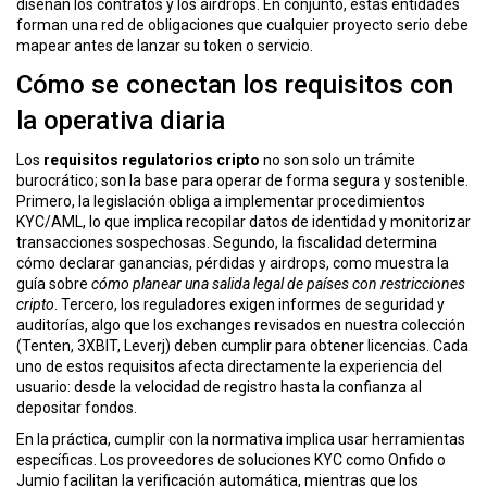
diseñan los contratos y los airdrops. En conjunto, estas entidades
ó
forman una red de obligaciones que cualquier proyecto serio debe
n
mapear antes de lanzar su token o servicio.
Cómo se conectan los requisitos con
la operativa diaria
Los
requisitos regulatorios cripto
no son solo un trámite
burocrático; son la base para operar de forma segura y sostenible.
Primero, la legislación obliga a implementar procedimientos
KYC/AML, lo que implica recopilar datos de identidad y monitorizar
transacciones sospechosas. Segundo, la fiscalidad determina
cómo declarar ganancias, pérdidas y airdrops, como muestra la
guía sobre
cómo planear una salida legal de países con restricciones
cripto
. Tercero, los reguladores exigen informes de seguridad y
auditorías, algo que los exchanges revisados en nuestra colección
(Tenten, 3XBIT, Leverj) deben cumplir para obtener licencias. Cada
uno de estos requisitos afecta directamente la experiencia del
usuario: desde la velocidad de registro hasta la confianza al
depositar fondos.
En la práctica, cumplir con la normativa implica usar herramientas
específicas. Los proveedores de soluciones KYC como Onfido o
Jumio facilitan la verificación automática, mientras que los